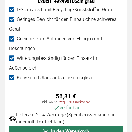
LxBxH: 49x49x105cm grau
L-Stein aus hanit Recycling-Kunststoff in Grau
Geringes Gewicht für den Einbau ohne schweres
Gerät
Geeignet zum Abfangen von Hängen und
Böschungen
Witterungsbeständig für den Einsatz im
Außenbereich
Kurven mit Standardsteinen möglich
56
,
31
€
Steuerhinweis:
inkl. MwSt.
zzgl. Versandkosten
verfügbar
Lieferzeit 2 - 4 Werktage (Speditionsversand nur
innerhalb Deutschland)
In den Warenkorb