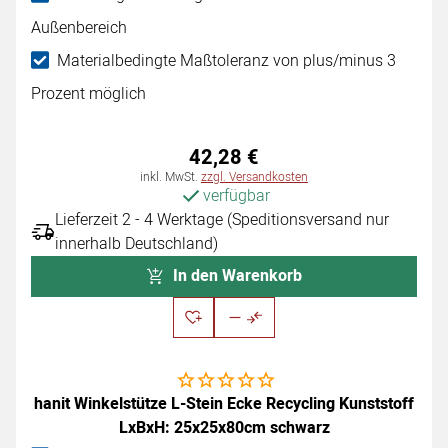
Außenbereich
Materialbedingte Maßtoleranz von plus/minus 3
Prozent möglich
42
,
28
€
Steuerhinweis:
inkl. MwSt.
zzgl. Versandkosten
verfügbar
Lieferzeit 2 - 4 Werktage (Speditionsversand nur
innerhalb Deutschland)
In den Warenkorb
Noch keine Bewertungen abgegeben
hanit Winkelstütze L-Stein Ecke Recycling Kunststoff
LxBxH: 25x25x80cm schwarz