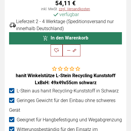
54
,
11
€
Steuerhinweis:
inkl. MwSt.
zzgl. Versandkosten
verfügbar
Lieferzeit 2 - 4 Werktage (Speditionsversand nur
innerhalb Deutschland)
In den Warenkorb
Noch keine Bewertungen abgegeben
hanit Winkelstütze L-Stein Recycling Kunststoff
LxBxH: 49x49x55cm schwarz
L-Stein aus hanit Recycling-Kunststoff in Schwarz
Geringes Gewicht für den Einbau ohne schweres
Gerät
Geeignet für Hangbefestigung und Wegabgrenzung
Witterungsbeständig für den Einsatz im