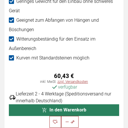
Geringes Gewicht für den Einbau ohne schweres
Gerät
Geeignet zum Abfangen von Hängen und
Böschungen
Witterungsbeständig für den Einsatz im
Außenbereich
Kurven mit Standardsteinen möglich
60
,
43
€
Steuerhinweis:
inkl. MwSt.
zzgl. Versandkosten
verfügbar
Lieferzeit 2 - 4 Werktage (Speditionsversand nur
innerhalb Deutschland)
In den Warenkorb