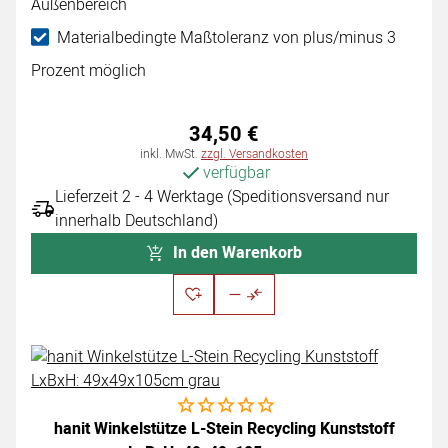
Außenbereich
Materialbedingte Maßtoleranz von plus/minus 3
Prozent möglich
34
,
50
€
Steuerhinweis:
inkl. MwSt.
zzgl. Versandkosten
verfügbar
Lieferzeit 2 - 4 Werktage (Speditionsversand nur
innerhalb Deutschland)
In den Warenkorb
Noch keine Bewertungen abgegeben
hanit Winkelstütze L-Stein Recycling Kunststoff