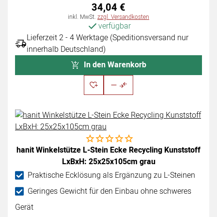
34
,
04
€
Steuerhinweis:
inkl. MwSt.
zzgl. Versandkosten
verfügbar
Lieferzeit 2 - 4 Werktage (Speditionsversand nur
innerhalb Deutschland)
In den Warenkorb
Noch keine Bewertungen abgegeben
hanit Winkelstütze L-Stein Ecke Recycling Kunststoff
LxBxH: 25x25x105cm grau
Praktische Ecklösung als Ergänzung zu L-Steinen
Geringes Gewicht für den Einbau ohne schweres
Gerät