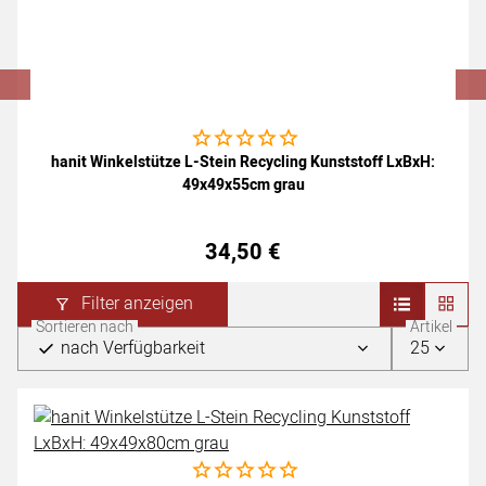
Noch keine Bewertungen abgegeben
hanit Winkelstütze L-Stein Recycling Kunststoff LxBxH:
49x49x55cm grau
34
,
50
€
Filter anzeigen
Sortieren nach
Artikel
nach Verfügbarkeit
25
Noch keine Bewertungen abgegeben