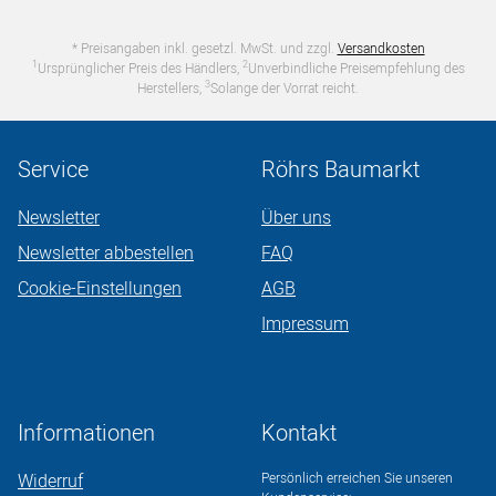
* Preisangaben inkl. gesetzl. MwSt. und zzgl.
Versandkosten
1
2
Ursprünglicher Preis des Händlers,
Unverbindliche Preisempfehlung des
3
Herstellers,
Solange der Vorrat reicht.
Service
Röhrs Baumarkt
Newsletter
Über uns
Newsletter abbestellen
FAQ
Cookie-Einstellungen
AGB
Impressum
Informationen
Kontakt
Widerruf
Persönlich erreichen Sie unseren