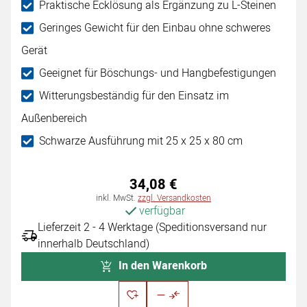
Praktische Ecklösung als Ergänzung zu L-Steinen
Geringes Gewicht für den Einbau ohne schweres
Gerät
Geeignet für Böschungs- und Hangbefestigungen
Witterungsbeständig für den Einsatz im
Außenbereich
Schwarze Ausführung mit 25 x 25 x 80 cm
34
,
08
€
Steuerhinweis:
inkl. MwSt.
zzgl. Versandkosten
verfügbar
Lieferzeit 2 - 4 Werktage (Speditionsversand nur
innerhalb Deutschland)
In den Warenkorb