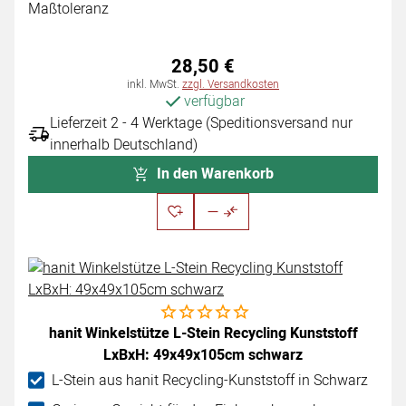
Maßtoleranz
28
,
50
€
Steuerhinweis:
inkl. MwSt.
zzgl. Versandkosten
verfügbar
Lieferzeit 2 - 4 Werktage (Speditionsversand nur
innerhalb Deutschland)
In den Warenkorb
Noch keine Bewertungen abgegeben
hanit Winkelstütze L-Stein Recycling Kunststoff
LxBxH: 49x49x105cm schwarz
L-Stein aus hanit Recycling-Kunststoff in Schwarz