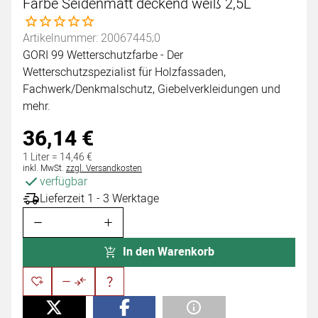
Farbe Seidenmatt deckend weiß 2,5L
Noch keine Bewertungen abgegeben
Artikelnummer: 20067445;0
GORI 99 Wetterschutzfarbe - Der
Wetterschutzspezialist für Holzfassaden,
Fachwerk/Denkmalschutz, Giebelverkleidungen und
mehr.
36
,
14
€
1 Liter =
14
,
46
€
Steuerhinweis:
inkl. MwSt.
zzgl. Versandkosten
verfügbar
Lieferzeit 1 - 3 Werktage
In den Warenkorb