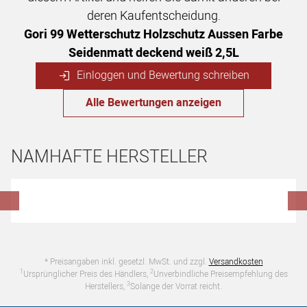
deren Kaufentscheidung.
Gori 99 Wetterschutz Holzschutz Aussen Farbe
Seidenmatt deckend weiß 2,5L
Einloggen und Bewertung schreiben
Alle Bewertungen anzeigen
NAMHAFTE HERSTELLER
Hersteller überspringen
* Preisangaben inkl. gesetzl. MwSt. und zzgl.
Versandkosten
1
2
Ursprünglicher Preis des Händlers,
Unverbindliche Preisempfehlung des
3
Herstellers,
Solange der Vorrat reicht.