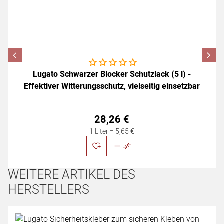
Noch keine Bewertungen abgegeben
Lugato Schwarzer Blocker Schutzlack (5 l) -
Effektiver Witterungsschutz, vielseitig einsetzbar
28
,
26
€
1 Liter =
5
,
65
€
WEITERE ARTIKEL DES
HERSTELLERS
Artikel überspringen