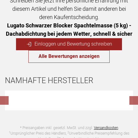
Schreiben Sie jetzt Ihre persönliche Erfahrung mit
diesem Artikel und helfen Sie damit anderen bei
deren Kaufentscheidung.
Lugato Schwarzer Blocker Spachtelmasse (5 kg) -
Dachabdichtung bei jedem Wetter, schnell & sicher
Einloggen und Bewertung schreiben
Alle Bewertungen anzeigen
NAMHAFTE HERSTELLER
Hersteller überspringen
* Preisangaben inkl. gesetzl. MwSt. und zzgl.
Versandkosten
1
2
Ursprünglicher Preis des Händlers,
Unverbindliche Preisempfehlung des