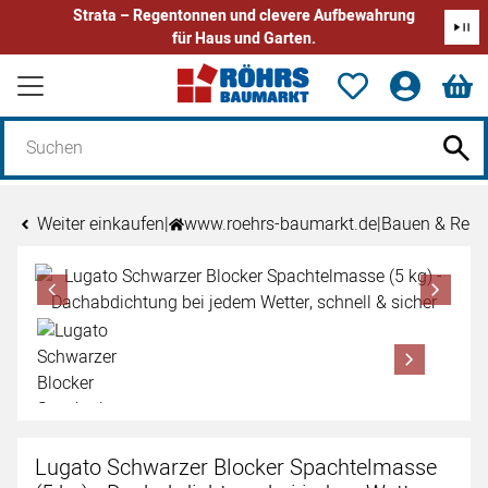
Strata – Regentonnen und clevere Aufbewahrung
für Haus und Garten.
Zum Hauptinhalt springen
Weiter einkaufen
|
www.roehrs-baumarkt.de
|
Bauen & Reno
Produktgalerie
Zur Kaufbox springen
Lugato Schwarzer Blocker Spachtelmasse