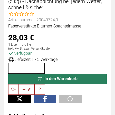
(5 kg) - Dachabdichtung bei jedem Wetter,
schnell & sicher
Noch keine Bewertungen abgegeben
Artikelnummer: 20049724;0
Faserverstärkte Bitumen-Spachtelmasse
28
,
03
€
1 Liter =
5
,
61
€
Steuerhinweis:
inkl. MwSt.
zzgl. Versandkosten
verfügbar
Lieferzeit 1 - 3 Werktage
In den Warenkorb