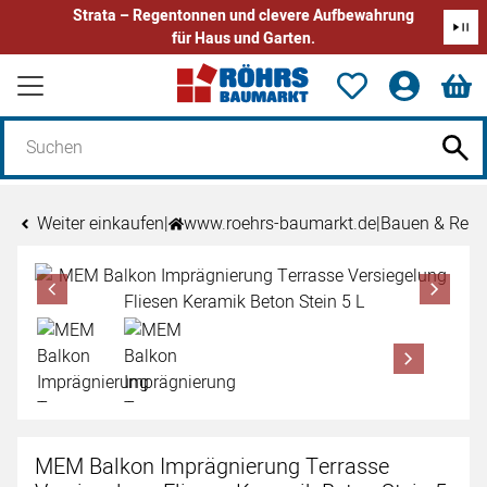
Strata – Regentonnen und clevere Aufbewahrung
für Haus und Garten.
Zum Hauptinhalt springen
Weiter einkaufen
|
www.roehrs-baumarkt.de
|
Bauen & Reno
Produktgalerie
Zur Kaufbox springen
MEM Balkon Imprägnierung Terrasse