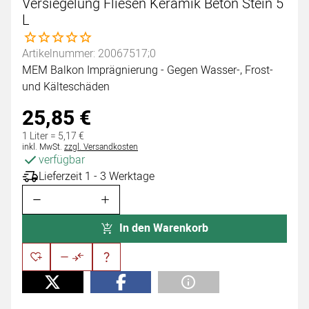
Versiegelung Fliesen Keramik Beton Stein 5
L
Noch keine Bewertungen abgegeben
Artikelnummer: 20067517;0
MEM Balkon Imprägnierung - Gegen Wasser-, Frost-
und Kälteschäden
25
,
85
€
1 Liter =
5
,
17
€
Steuerhinweis:
inkl. MwSt.
zzgl. Versandkosten
verfügbar
Lieferzeit 1 - 3 Werktage
In den Warenkorb