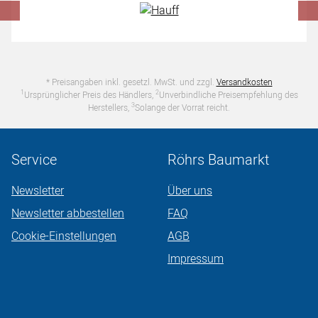
* Preisangaben inkl. gesetzl. MwSt. und zzgl.
Versandkosten
1
2
Ursprünglicher Preis des Händlers,
Unverbindliche Preisempfehlung des
3
Herstellers,
Solange der Vorrat reicht.
Service
Röhrs Baumarkt
Newsletter
Über uns
Newsletter abbestellen
FAQ
Cookie-Einstellungen
AGB
Impressum