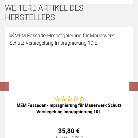
WEITERE ARTIKEL DES
HERSTELLERS
Artikel überspringen
Noch keine Bewertungen abgegeben
MEM Fassaden-Imprägnierung für Mauerwerk Schutz
Versiegelung Imprägnierung 10 L
35
,
80
€