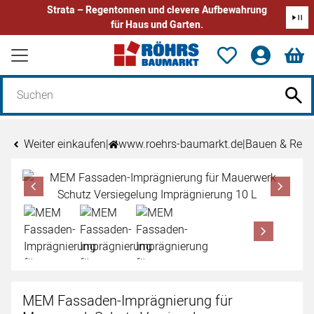
Strata – Regentonnen und clevere Aufbewahrung
für Haus und Garten.
Zum Hauptinhalt springen
Weiter einkaufen
|
www.roehrs-baumarkt.de
|
Bauen & Reno
Produktgalerie
Zur Kaufbox springen
MEM Fassaden-Imprägnierung für