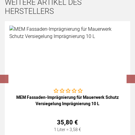
WEITERE ARTIKEL DES
HERSTELLERS
Artikel überspringen
Noch keine Bewertungen abgegeben
MEM Fassaden-Imprägnierung für Mauerwerk Schutz
Versiegelung Imprägnierung 10 L
35
,
80
€
1 Liter =
3
,
58
€