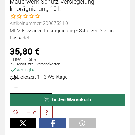
Mauerwerk Schutz Versiegelung
Imprägnierung 10 L
Noch keine Bewertungen abgegeben
Artikelnummer: 20067521;0
MEM Fassaden Imprägnierung - Schützen Sie Ihre
Fassade!
35
,
80
€
1 Liter =
3
,
58
€
Steuerhinweis:
inkl. MwSt.
zzgl. Versandkosten
verfügbar
Lieferzeit 1 - 3 Werktage
In den Warenkorb