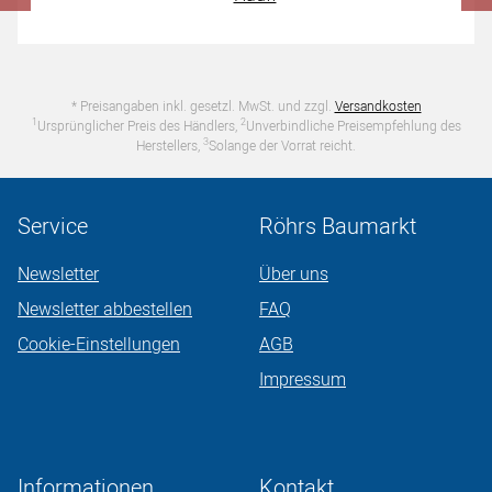
* Preisangaben inkl. gesetzl. MwSt. und zzgl.
Versandkosten
1
2
Ursprünglicher Preis des Händlers,
Unverbindliche Preisempfehlung des
3
Herstellers,
Solange der Vorrat reicht.
Service
Röhrs Baumarkt
Newsletter
Über uns
Newsletter abbestellen
FAQ
Cookie-Einstellungen
AGB
Impressum
Informationen
Kontakt