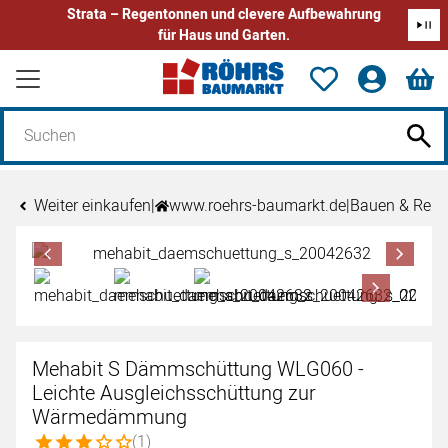
Strata – Regentonnen und clevere Aufbewahrung
für Haus und Garten.
Zum Hauptinhalt springen
Weiter einkaufen
|
www.roehrs-baumarkt.de
|
Bauen & Reno
Produktgalerie
Zur Kaufbox springen
Mehabit S Dämmschüttung WLG060 -
Leichte Ausgleichsschüttung zur
Wärmedämmung
Bewertung: 3 von 5 (1 Bewertungen)
(1)