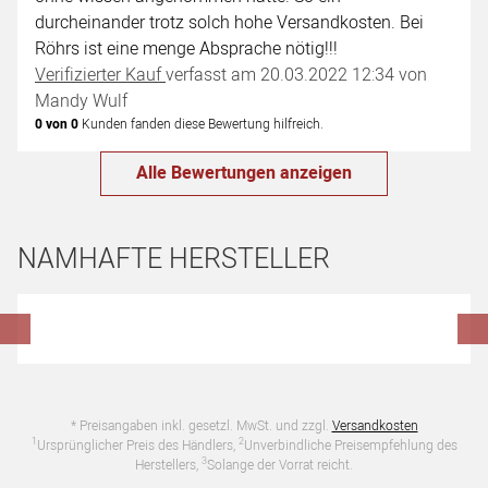
durcheinander trotz solch hohe Versandkosten. Bei
Röhrs ist eine menge Absprache nötig!!!
Verifizierter Kauf
verfasst am 20.03.2022 12:34 von
Mandy Wulf
0 von 0
Kunden fanden diese Bewertung hilfreich.
Alle Bewertungen anzeigen
NAMHAFTE HERSTELLER
Hersteller überspringen
* Preisangaben inkl. gesetzl. MwSt. und zzgl.
Versandkosten
1
2
Ursprünglicher Preis des Händlers,
Unverbindliche Preisempfehlung des
3
Herstellers,
Solange der Vorrat reicht.