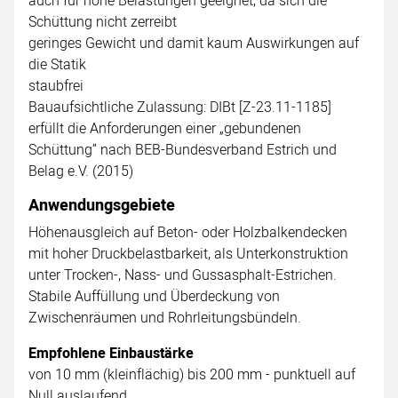
auch für hohe Belastungen geeignet, da sich die
Schüttung nicht zerreibt
geringes Gewicht und damit kaum Auswirkungen auf
die Statik
staubfrei
Bauaufsichtliche Zulassung: DIBt [Z-23.11-1185]
erfüllt die Anforderungen einer „gebundenen
Schüttung“ nach BEB-Bundesverband Estrich und
Belag e.V. (2015)
Anwendungsgebiete
Höhenausgleich auf Beton- oder Holzbalkendecken
mit hoher Druckbelastbarkeit, als Unterkonstruktion
unter Trocken-, Nass- und Gussasphalt-Estrichen.
Stabile Auffüllung und Überdeckung von
Zwischenräumen und Rohrleitungsbündeln.
Empfohlene Einbaustärke
von 10 mm (kleinflächig) bis 200 mm - punktuell auf
Null auslaufend