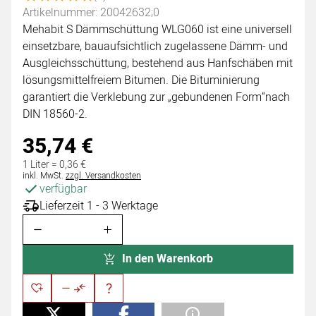
Artikelnummer: 20042632;0
Mehabit S Dämmschüttung WLG060 ist eine universell
einsetzbare, bauaufsichtlich zugelassene Dämm- und
Ausgleichsschüttung, bestehend aus Hanfschäben mit
lösungsmittelfreiem Bitumen. Die Bituminierung
garantiert die Verklebung zur „gebundenen Form“nach
DIN 18560-2.
35
,
74
€
1 Liter =
0
,
36
€
Steuerhinweis:
inkl. MwSt.
zzgl. Versandkosten
verfügbar
Lieferzeit 1 - 3 Werktage
In den Warenkorb