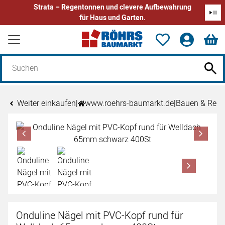
Strata – Regentonnen und clevere Aufbewahrung
für Haus und Garten.
Zum Hauptinhalt springen
Weiter einkaufen
|
www.roehrs-baumarkt.de
|
Bauen & Reno
Produktgalerie
Zur Kaufbox springen
Onduline Nägel mit PVC-Kopf rund für