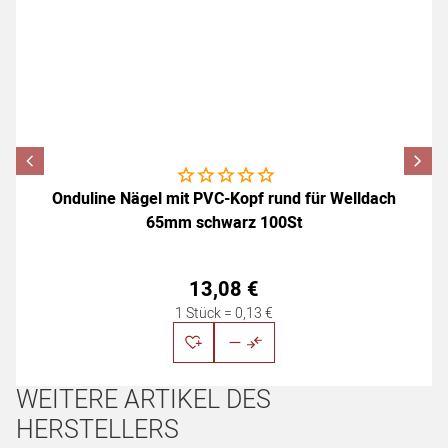
Noch keine Bewertungen abgegeben
Onduline Nägel mit PVC-Kopf rund für Welldach
65mm schwarz 100St
13
,
08
€
1 Stück =
0
,
13
€
WEITERE ARTIKEL DES
HERSTELLERS
Artikel überspringen