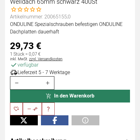
Welldach 65mm schwarz 400St
Noch keine Bewertungen abgegeben
Artikelnummer: 20065155;0
ONDULINE Spezialschrauben befestigen ONDULINE
Dachplatten dauerhaft
29
,
73
€
1 Stück =
0
,
07
€
Steuerhinweis:
inkl. MwSt.
zzgl. Versandkosten
verfügbar
Lieferzeit 5 - 7 Werktage
In den Warenkorb