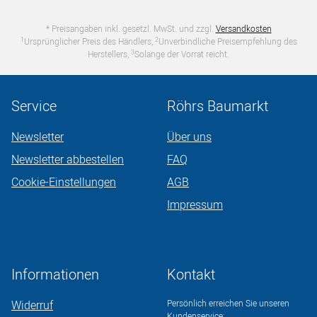
* Preisangaben inkl. gesetzl. MwSt. und zzgl.
Versandkosten
1
2
Ursprünglicher Preis des Händlers,
Unverbindliche Preisempfehlung des
3
Herstellers,
Solange der Vorrat reicht.
Service
Röhrs Baumarkt
Newsletter
Über uns
Newsletter abbestellen
FAQ
Cookie-Einstellungen
AGB
Impressum
Informationen
Kontakt
Widerruf
Persönlich erreichen Sie unseren
Kundenservice: