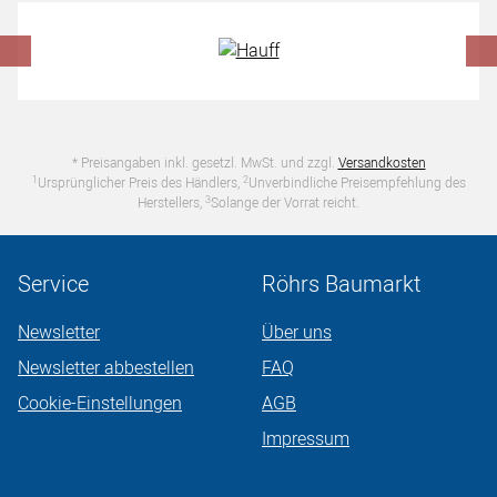
Hersteller überspringen
* Preisangaben inkl. gesetzl. MwSt. und zzgl.
Versandkosten
1
2
Ursprünglicher Preis des Händlers,
Unverbindliche Preisempfehlung des
3
Herstellers,
Solange der Vorrat reicht.
Service
Röhrs Baumarkt
Newsletter
Über uns
Newsletter abbestellen
FAQ
Cookie-Einstellungen
AGB
Impressum