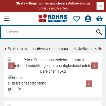
Strata – Regentonnen und clevere Aufbewahrung
für Haus und Garten.
Zum Hauptinhalt springen
Weiter einkaufen
|
www.roehrs-baumarkt.de
|
Bauen & Reno
Produktgalerie
Zur Kaufbox springen