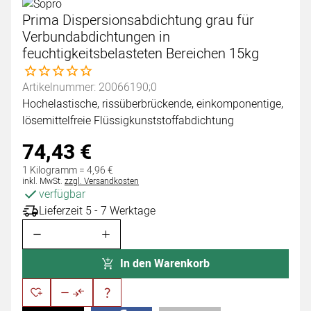
Prima Dispersionsabdichtung grau für
Verbundabdichtungen in
feuchtigkeitsbelasteten Bereichen 15kg
Noch keine Bewertungen abgegeben
Artikelnummer: 20066190;0
Hochelastische, rissüberbrückende, einkomponentige,
lösemittelfreie Flüssigkunststoffabdichtung
74
,
43
€
1 Kilogramm =
4
,
96
€
Steuerhinweis:
inkl. MwSt.
zzgl. Versandkosten
verfügbar
Lieferzeit 5 - 7 Werktage
In den Warenkorb