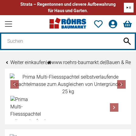
Strata – Regentonnen und clevere Aufbewahrung
für Haus und Garten.
Zum Hauptinhalt springen
Weiter einkaufen
|
www.roehrs-baumarkt.de
|
Bauen & Reno
Produktgalerie
Zur Kaufbox springen