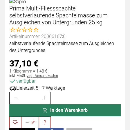
Prima Multi-Fliessspachtel
selbstverlaufende Spachtelmasse zum
Ausgleichen von Untergründen 25 kg
Noch keine Bewertungen abgegeben
Artikelnummer: 20066167;0
selbstverlaufende Spachtelmasse zum Ausgleichen
des Untergrundes
37
,
10
€
1 Kilogramm =
1
,
48
€
Steuerhinweis:
inkl. MwSt.
zzgl. Versandkosten
verfügbar
Lieferzeit 5 - 7 Werktage
In den Warenkorb