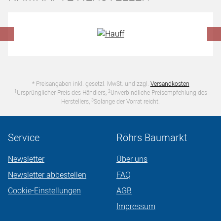
Hersteller überspringen
* Preisangaben inkl. gesetzl. MwSt. und zzgl.
Versandkosten
1
2
Ursprünglicher Preis des Händlers,
Unverbindliche Preisempfehlung des
3
Herstellers,
Solange der Vorrat reicht.
Service
Röhrs Baumarkt
Newsletter
Über uns
Newsletter abbestellen
FAQ
Cookie-Einstellungen
AGB
Impressum