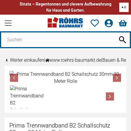
Strata – Regentonnen und clevere Aufbewahrung
für Haus und Garten.
Zum Hauptinhalt springen
Weiter einkaufen
|
www.roehrs-baumarkt.de
|
Bauen & Reno
Produktgalerie
Zur Kaufbox springen
Prima Trennwandband B2 Schallschutz