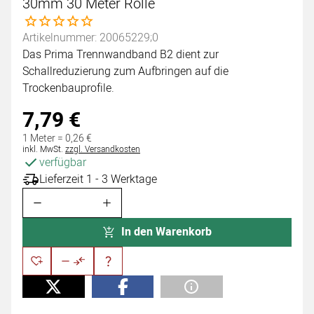
30mm 30 Meter Rolle
Noch keine Bewertungen abgegeben
Artikelnummer: 20065229;0
Das Prima Trennwandband B2 dient zur
Schallreduzierung zum Aufbringen auf die
Trockenbauprofile.
7
,
79
€
1 Meter =
0
,
26
€
Steuerhinweis:
inkl. MwSt.
zzgl. Versandkosten
verfügbar
Lieferzeit 1 - 3 Werktage
In den Warenkorb