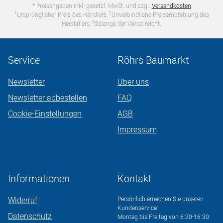
* Preisangaben inkl. gesetzl. MwSt. und zzgl.
Versandkosten
1
2
Ursprünglicher Preis des Händlers,
Unverbindliche Preisempfehlung des
3
Herstellers,
Solange der Vorrat reicht.
Service
Röhrs Baumarkt
Newsletter
Über uns
Newsletter abbestellen
FAQ
Cookie-Einstellungen
AGB
Impressum
Informationen
Kontakt
Widerruf
Persönlich erreichen Sie unseren
Kundenservice:
Datenschutz
Montag bis Freitag von 6:30-16:30