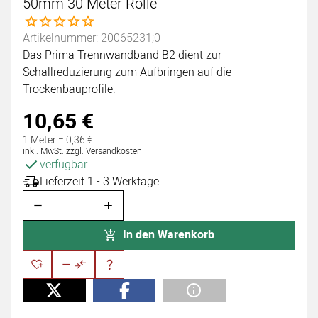
50mm 30 Meter Rolle
Noch keine Bewertungen abgegeben
Artikelnummer: 20065231;0
Das Prima Trennwandband B2 dient zur
Schallreduzierung zum Aufbringen auf die
Trockenbauprofile.
10
,
65
€
1 Meter =
0
,
36
€
Steuerhinweis:
inkl. MwSt.
zzgl. Versandkosten
verfügbar
Lieferzeit 1 - 3 Werktage
In den Warenkorb