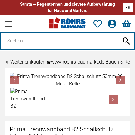
Strata – Regentonnen und clevere Aufbewahrung
für Haus und Garten.
Zum Hauptinhalt springen
Weiter einkaufen
|
www.roehrs-baumarkt.de
|
Bauen & Reno
Produktgalerie
Zur Kaufbox springen
Prima Trennwandband B2 Schallschutz