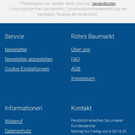
* Preisangaben inkl. gesetzl. MwSt. und zzgl.
Versandkosten
1
2
Ursprünglicher Preis des Händlers,
Unverbindliche Preisempfehlung des
3
Herstellers,
Solange der Vorrat reicht.
Service
Röhrs Baumarkt
Newsletter
Über uns
Newsletter abbestellen
FAQ
Cookie-Einstellungen
AGB
Impressum
Informationen
Kontakt
Widerruf
Persönlich erreichen Sie unseren
Kundenservice:
Datenschutz
Montag bis Freitag von 6:30-16:30