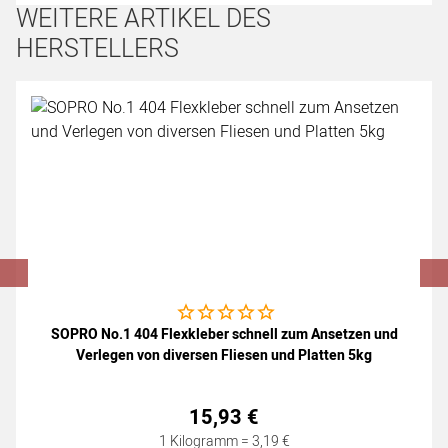
WEITERE ARTIKEL DES
HERSTELLERS
Artikel überspringen
Noch keine Bewertungen abgegeben
SOPRO No.1 404 Flexkleber schnell zum Ansetzen und
Verlegen von diversen Fliesen und Platten 5kg
15
,
93
€
1 Kilogramm =
3
,
19
€