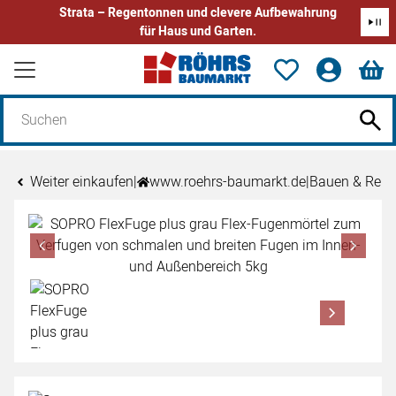
Strata – Regentonnen und clevere Aufbewahrung
für Haus und Garten.
Zum Hauptinhalt springen
Weiter einkaufen
|
www.roehrs-baumarkt.de
|
Bauen & Reno
Produktgalerie
Zur Kaufbox springen