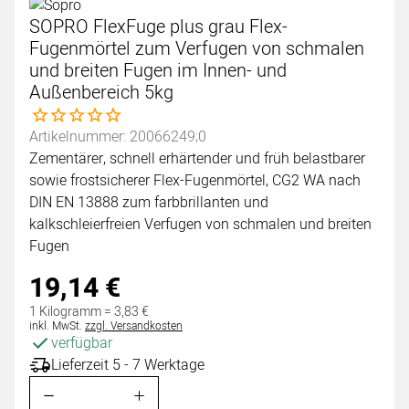
SOPRO FlexFuge plus grau Flex-
Fugenmörtel zum Verfugen von schmalen
und breiten Fugen im Innen- und
Außenbereich 5kg
Noch keine Bewertungen abgegeben
Artikelnummer: 20066249;0
Zementärer, schnell erhärtender und früh belastbarer
sowie frostsicherer Flex-Fugenmörtel, CG2 WA nach
DIN EN 13888 zum farbbrillanten und
kalkschleierfreien Verfugen von schmalen und breiten
Fugen
19
,
14
€
1 Kilogramm =
3
,
83
€
Steuerhinweis:
inkl. MwSt.
zzgl. Versandkosten
verfügbar
Lieferzeit 5 - 7 Werktage