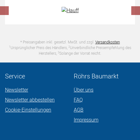
* Preisangaben inkl. gesetzl. MwSt. und zzgl.
Versandkosten
1
2
Ursprünglicher Preis des Händlers,
Unverbindliche Preisempfehlung des
3
Herstellers,
Solange der Vorrat reicht.
Service
Röhrs Baumarkt
Newsletter
Über uns
Newsletter abbestellen
FAQ
Cookie-Einstellungen
AGB
Impressum