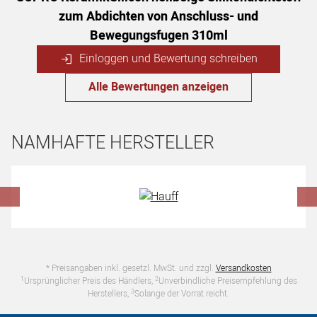
zum Abdichten von Anschluss- und
Bewegungsfugen 310ml
Einloggen und Bewertung schreiben
Alle Bewertungen anzeigen
NAMHAFTE HERSTELLER
Hersteller überspringen
* Preisangaben inkl. gesetzl. MwSt. und zzgl.
Versandkosten
1
2
Ursprünglicher Preis des Händlers,
Unverbindliche Preisempfehlung des
3
Herstellers,
Solange der Vorrat reicht.