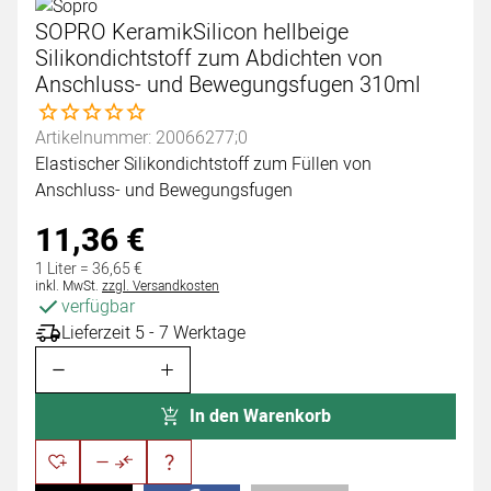
SOPRO KeramikSilicon hellbeige
Silikondichtstoff zum Abdichten von
Anschluss- und Bewegungsfugen 310ml
Noch keine Bewertungen abgegeben
Artikelnummer: 20066277;0
Elastischer Silikondichtstoff zum Füllen von
Anschluss- und Bewegungsfugen
11
,
36
€
1 Liter =
36
,
65
€
Steuerhinweis:
inkl. MwSt.
zzgl. Versandkosten
verfügbar
Lieferzeit 5 - 7 Werktage
In den Warenkorb