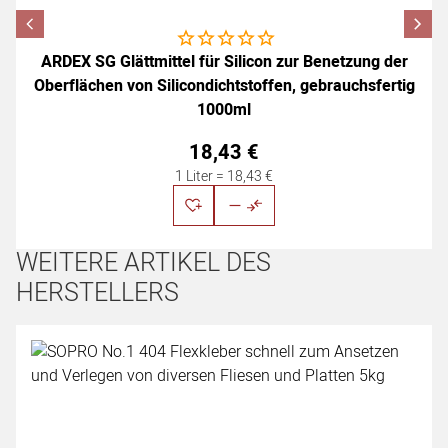
Noch keine Bewertungen abgegeben
ARDEX SG Glättmittel für Silicon zur Benetzung der
Oberflächen von Silicondichtstoffen, gebrauchsfertig
1000ml
18
,
43
€
1 Liter =
18
,
43
€
WEITERE ARTIKEL DES
HERSTELLERS
Artikel überspringen