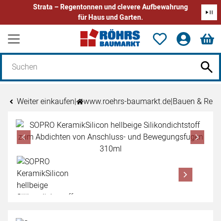
Strata – Regentonnen und clevere Aufbewahrung
für Haus und Garten.
Zum Hauptinhalt springen
Weiter einkaufen
|
www.roehrs-baumarkt.de
|
Bauen & Reno
Produktgalerie
Zur Kaufbox springen