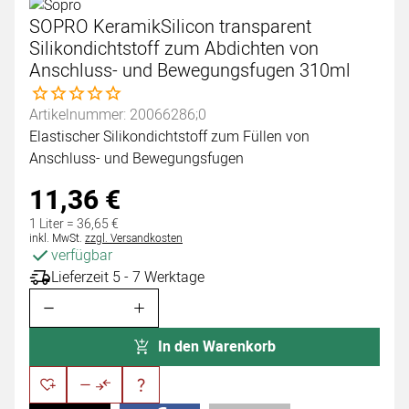
SOPRO KeramikSilicon transparent
Silikondichtstoff zum Abdichten von
Anschluss- und Bewegungsfugen 310ml
Noch keine Bewertungen abgegeben
Artikelnummer: 20066286;0
Elastischer Silikondichtstoff zum Füllen von
Anschluss- und Bewegungsfugen
11
,
36
€
1 Liter =
36
,
65
€
Steuerhinweis:
inkl. MwSt.
zzgl. Versandkosten
verfügbar
Lieferzeit 5 - 7 Werktage
In den Warenkorb