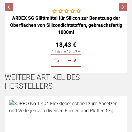
Noch keine Bewertungen abgegeben
ARDEX SG Glättmittel für Silicon zur Benetzung der
Oberflächen von Silicondichtstoffen, gebrauchsfertig
1000ml
18
,
43
€
1 Liter =
18
,
43
€
WEITERE ARTIKEL DES
HERSTELLERS
Artikel überspringen