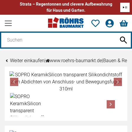
Strata – Regentonnen und clevere Aufbewahrung
für Haus und Garten.
Zum Hauptinhalt springen
Weiter einkaufen
|
www.roehrs-baumarkt.de
|
Bauen & Reno
Produktgalerie
Zur Kaufbox springen