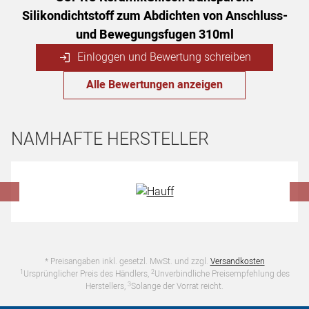
Silikondichtstoff zum Abdichten von Anschluss-
und Bewegungsfugen 310ml
Einloggen und Bewertung schreiben
Alle Bewertungen anzeigen
NAMHAFTE HERSTELLER
Hersteller überspringen
* Preisangaben inkl. gesetzl. MwSt. und zzgl.
Versandkosten
1
2
Ursprünglicher Preis des Händlers,
Unverbindliche Preisempfehlung des
3
Herstellers,
Solange der Vorrat reicht.