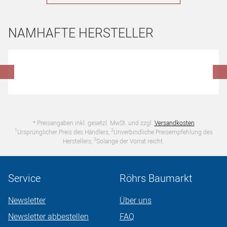
NAMHAFTE HERSTELLER
Hersteller überspringen
* Preisangaben inkl. gesetzl. MwSt. und zzgl.
Versandkosten
1
2
Ursprünglicher Preis des Händlers,
Unverbindliche Preisempfehlung des
3
Herstellers,
Solange der Vorrat reicht.
Service
Röhrs Baumarkt
Newsletter
Über uns
Newsletter abbestellen
FAQ