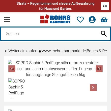
Strata – Regentonnen und clevere Aufbewahrung
für Haus und Garten.
Zum Hauptinhalt springen
Weiter einkaufen
|
www.roehrs-baumarkt.de
|
Bauen & Reno
Produktgalerie
Zur Kaufbox springen