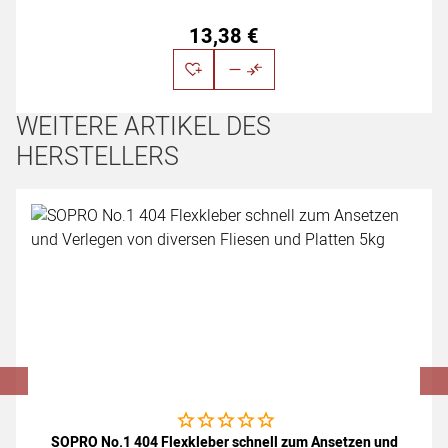
13
,
38
€
WEITERE ARTIKEL DES
HERSTELLERS
Artikel überspringen
Noch keine Bewertungen abgegeben
SOPRO No.1 404 Flexkleber schnell zum Ansetzen und