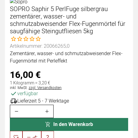
SOPRO Saphir 5 PerlFuge silbergrau
zementärer, wasser- und
schmutzabweisender Flex-Fugenmörtel für
saugfähige Steingutfliesen 5kg
Noch keine Bewertungen abgegeben
Artikelnummer: 20066265;0
Zementärer, wasser- und schmutzabweisender Flex-
Fugenmörtel mit Perleffekt
16
,
00
€
1 Kilogramm =
3
,
20
€
Steuerhinweis:
inkl. MwSt.
zzgl. Versandkosten
verfügbar
Lieferzeit 5 - 7 Werktage
In den Warenkorb