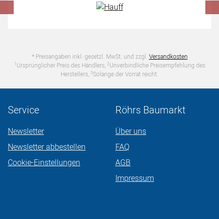
* Preisangaben inkl. gesetzl. MwSt. und zzgl.
Versandkosten
1
2
Ursprünglicher Preis des Händlers,
Unverbindliche Preisempfehlung des
3
Herstellers,
Solange der Vorrat reicht.
Service
Röhrs Baumarkt
Newsletter
Über uns
Newsletter abbestellen
FAQ
Cookie-Einstellungen
AGB
Impressum