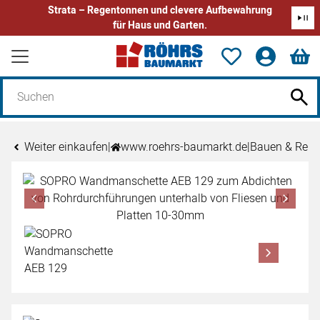
Strata – Regentonnen und clevere Aufbewahrung
für Haus und Garten.
Zum Hauptinhalt springen
Weiter einkaufen
|
www.roehrs-baumarkt.de
|
Bauen & Reno
Produktgalerie
Zur Kaufbox springen