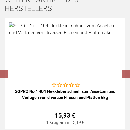
WEITERE ARTIKEL DES
HERSTELLERS
Artikel überspringen
Noch keine Bewertungen abgegeben
SOPRO No.1 404 Flexkleber schnell zum Ansetzen und
Verlegen von diversen Fliesen und Platten 5kg
15
,
93
€
1 Kilogramm =
3
,
19
€