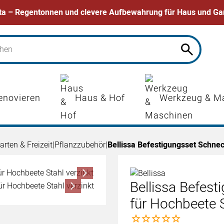
ta – Regentonnen und clevere Aufbewahrung für Haus und Ga
enovieren
Haus & Hof
Werkzeug & M
arten & Freizeit
|
Pflanzzubehör
|
Bellissa Befestigungsset Schnec
Bellissa Befes
für Hochbeete S
Noch keine Bewertungen 