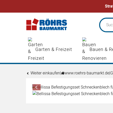
Stra
Zum Hauptinhalt springen
Garten & Freizeit
Bauen & R
Weiter einkaufen
|
www.roehrs-baumarkt.de
|
G
Produktgalerie
Zur Kaufbox springen