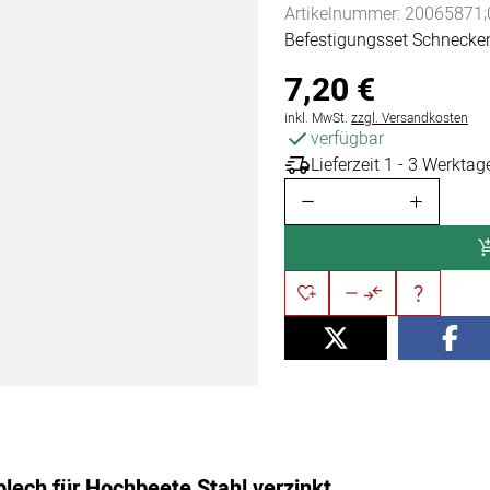
Artikelnummer: 20065871;
Befestigungsset Schnecke
7
,
20
€
Steuerhinweis:
inkl. MwSt.
zzgl. Versandkosten
verfügbar
Lieferzeit 1 - 3 Werktag
lech für Hochbeete Stahl verzinkt