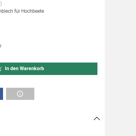
0
nblech für Hochbeete
e
In den Warenkorb