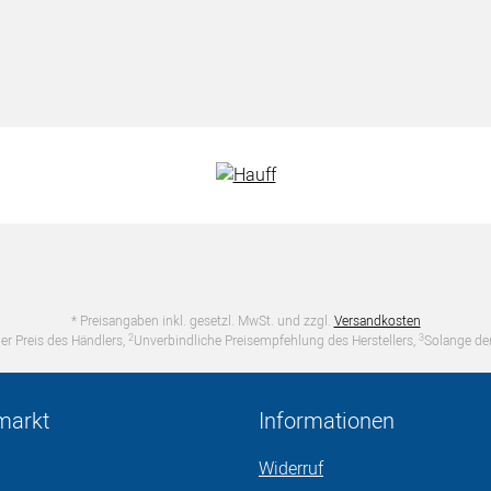
* Preisangaben inkl. gesetzl. MwSt. und zzgl.
Versandkosten
2
3
er Preis des Händlers,
Unverbindliche Preisempfehlung des Herstellers,
Solange der
markt
Informationen
Widerruf