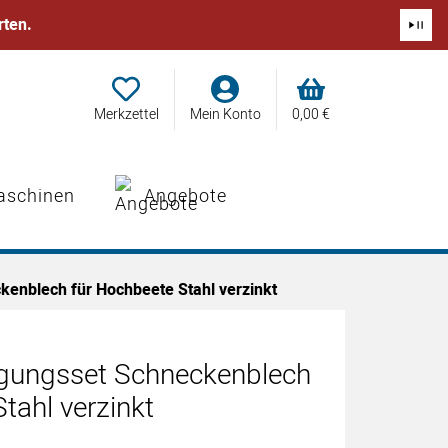
rten.
Merkzettel
Mein Konto
0,
00
€
aschinen
Angebote
kenblech für Hochbeete Stahl verzinkt
tigungsset Schneckenblech
tahl verzinkt
abgegeben