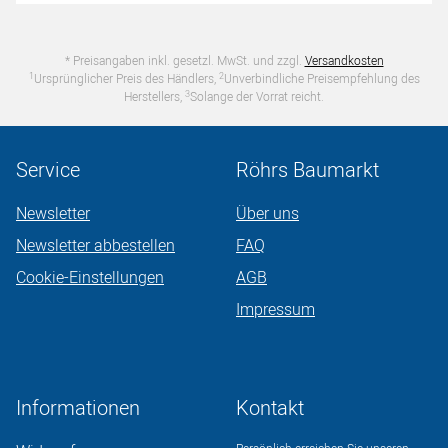
* Preisangaben inkl. gesetzl. MwSt. und zzgl.
Versandkosten
1
2
Ursprünglicher Preis des Händlers,
Unverbindliche Preisempfehlung des
3
Herstellers,
Solange der Vorrat reicht.
Service
Röhrs Baumarkt
Newsletter
Über uns
Newsletter abbestellen
FAQ
Cookie-Einstellungen
AGB
Impressum
Informationen
Kontakt