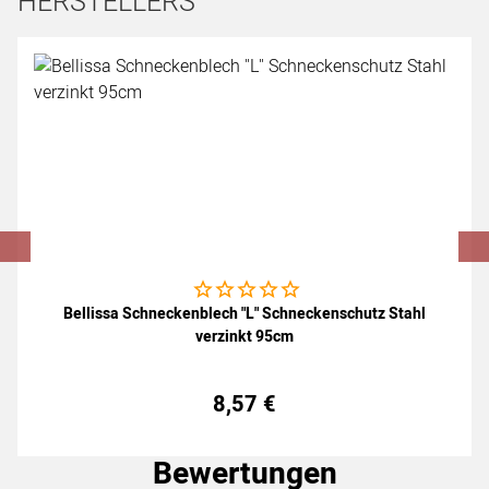
HERSTELLERS
Artikel überspringen
Noch keine Bewertungen abgegeben
Bellissa Schneckenblech "L" Schneckenschutz Stahl
verzinkt 95cm
8
,
57
€
Bewertungen