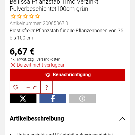
Bellissa Pflanzstab Timo Verzinkt
Pulverbeschichtet100cm grün
Noch keine Bewertungen abgegeben
Artikelnummer: 20065867;0
Plastikfreier Pflanzstab für alle Pflanzenhöhen von 75
bis 100 cm
6
,
67
€
Steuerhinweis:
inkl. MwSt.
zzgl. Versandkosten
Derzeit nicht verfügbar
Benachrichtigung
Artikelbeschreibung