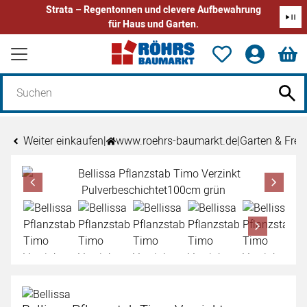
Strata – Regentonnen und clevere Aufbewahrung
für Haus und Garten.
Zum Hauptinhalt springen
Weiter einkaufen
|
www.roehrs-baumarkt.de
|
Garten & Freiz
Produktgalerie
Zur Kaufbox springen