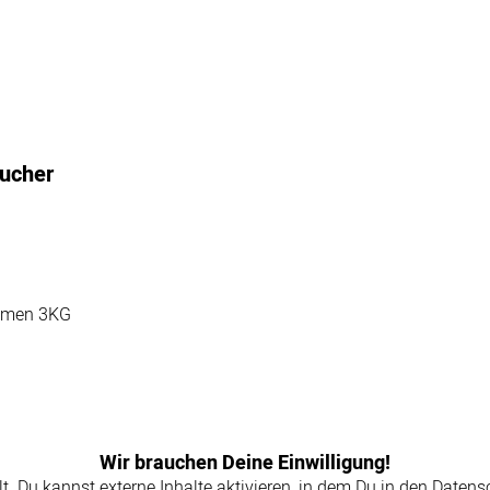
äucher
lumen 3KG
Wir brauchen Deine Einwilligung!
llt. Du kannst externe Inhalte aktivieren, in dem Du in den Daten