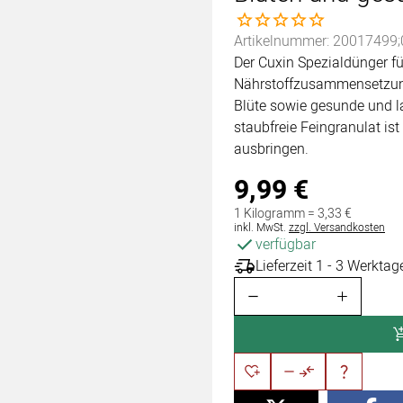
Noch keine Bewertungen 
Artikelnummer: 20017499;
Der Cuxin Spezialdünger f
Nährstoffzusammensetzung
Blüte sowie gesunde und l
staubfreie Feingranulat is
ausbringen.
9
,
99
€
1 Kilogramm =
3
,
33
€
Steuerhinweis:
inkl. MwSt.
zzgl. Versandkosten
verfügbar
Lieferzeit 1 - 3 Werktag