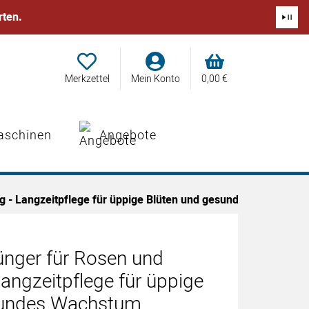
rten.
Merkzettel
Mein Konto
0,
00
€
aschinen
Angebote
g - Langzeitpflege für üppige Blüten und gesundes Wachstum
ünger für Rosen und
angzeitpflege für üppige
sundes Wachstum