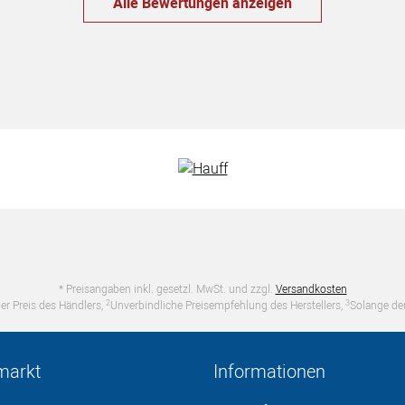
Alle Bewertungen anzeigen
* Preisangaben inkl. gesetzl. MwSt. und zzgl.
Versandkosten
2
3
er Preis des Händlers,
Unverbindliche Preisempfehlung des Herstellers,
Solange der
markt
Informationen