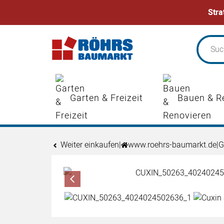
Stra
Zum Hauptinhalt springen
Garten & Freizeit
Bauen & R
Weiter einkaufen
|
www.roehrs-baumarkt.de
|
G
Produktgalerie
Zur Kaufbox springen