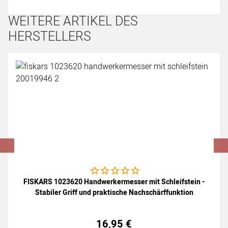
WEITERE ARTIKEL DES
HERSTELLERS
Artikel überspringen
Noch keine Bewertungen abgegeben
FISKARS 1023620 Handwerkermesser mit Schleifstein -
Stabiler Griff und praktische Nachschärffunktion
16
,
95
€