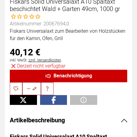
Fiskars Solid Universalaxt A10 Spaltaxt
beschichtet Wald + Garten 49cm, 1000 gr
Noch keine Bewertungen abgegeben
Artikelnummer: 20067694;0
Fiskars Universalaxt zum Bearbeiten von Holzstücken
für den Kamin, Ofen, Grill
40
,
12
€
Steuerhinweis:
inkl. MwSt.
zzgl. Versandkosten
Derzeit nicht verfügbar
Benachrichtigung
Artikelbeschreibung
Fiskars Solid Universalaxt A10 Spaltaxt