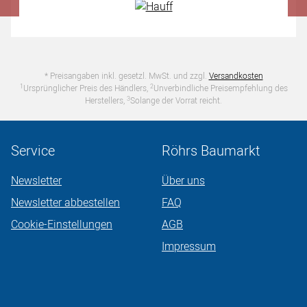
* Preisangaben inkl. gesetzl. MwSt. und zzgl.
Versandkosten
1
2
Ursprünglicher Preis des Händlers,
Unverbindliche Preisempfehlung des
3
Herstellers,
Solange der Vorrat reicht.
Service
Röhrs Baumarkt
Newsletter
Über uns
Newsletter abbestellen
FAQ
Cookie-Einstellungen
AGB
Impressum