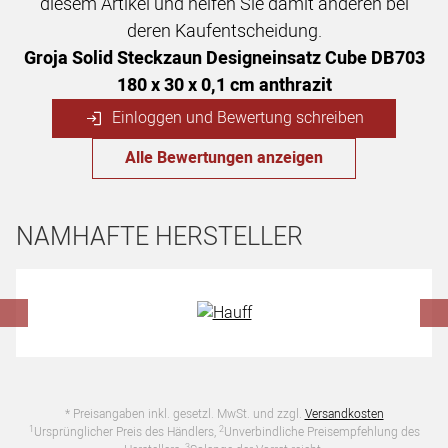
diesem Artikel und helfen Sie damit anderen bei
deren Kaufentscheidung.
Groja Solid Steckzaun Designeinsatz Cube DB703
180 x 30 x 0,1 cm anthrazit
Einloggen und Bewertung schreiben
Alle Bewertungen anzeigen
NAMHAFTE HERSTELLER
Hersteller überspringen
* Preisangaben inkl. gesetzl. MwSt. und zzgl.
Versandkosten
1
2
Ursprünglicher Preis des Händlers,
Unverbindliche Preisempfehlung des
3