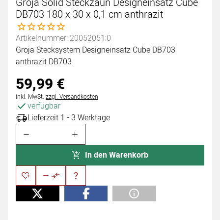
Groja Solid Steckzaun Designeinsatz Cube
DB703 180 x 30 x 0,1 cm anthrazit
Noch keine Bewertungen abgegeben
Artikelnummer: 20052051;0
Groja Stecksystem Designeinsatz Cube DB703
anthrazit DB703
59
,
99
€
Steuerhinweis:
inkl. MwSt.
zzgl. Versandkosten
verfügbar
Lieferzeit 1 - 3 Werktage
In den Warenkorb