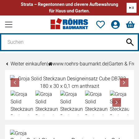
Strata – Regentonnen und clevere Aufbewahrung
für Haus und Garten.
Zum Hauptinhalt springen
Weiter einkaufen
|
www.roehrs-baumarkt.de
|
Garten & Freiz
Produktgalerie
Zur Kaufbox springen