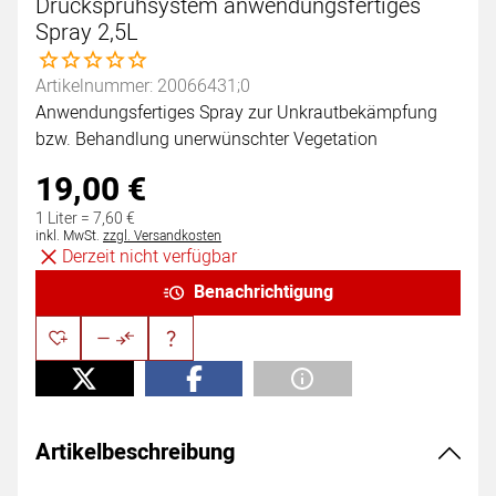
Drucksprühsystem anwendungsfertiges
Spray 2,5L
Noch keine Bewertungen abgegeben
Artikelnummer: 20066431;0
Anwendungsfertiges Spray zur Unkrautbekämpfung
bzw. Behandlung unerwünschter Vegetation
19
,
00
€
1 Liter =
7
,
60
€
Steuerhinweis:
inkl. MwSt.
zzgl. Versandkosten
Derzeit nicht verfügbar
Benachrichtigung
Artikelbeschreibung