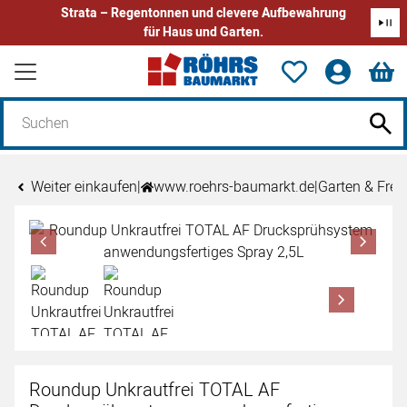
Strata – Regentonnen und clevere Aufbewahrung
für Haus und Garten.
Zum Hauptinhalt springen
Weiter einkaufen
|
www.roehrs-baumarkt.de
|
Garten & Freiz
Produktgalerie
Zur Kaufbox springen
Roundup Unkrautfrei TOTAL AF