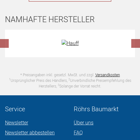
NAMHAFTE HERSTELLER
Hersteller überspringen
* Preisangaben inkl. gesetzl. MwSt. und zzgl.
Versandkosten
1
2
Ursprünglicher Preis des Händlers,
Unverbindliche Preisempfehlung des
3
Herstellers,
Solange der Vorrat reicht.
Service
Röhrs Baumarkt
Newsletter
Über uns
Newsletter abbestellen
FAQ