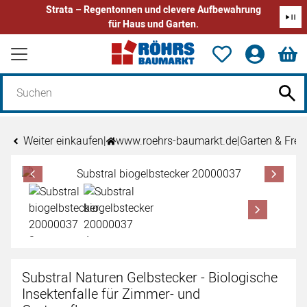
Strata – Regentonnen und clevere Aufbewahrung
für Haus und Garten.
Zum Hauptinhalt springen
Weiter einkaufen
|
www.roehrs-baumarkt.de
|
Garten & Freiz
Produktgalerie
Zur Kaufbox springen
Substral Naturen Gelbstecker - Biologische
Insektenfalle für Zimmer- und