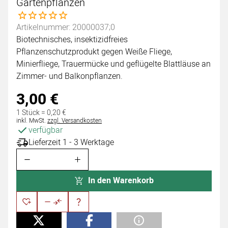
Gartenpflanzen
Noch keine Bewertungen abgegeben
Artikelnummer: 20000037;0
Biotechnisches, insektizidfreies
Pflanzenschutzprodukt gegen Weiße Fliege,
Minierfliege, Trauermücke und geflügelte Blattläuse an
Zimmer- und Balkonpflanzen.
3
,
00
€
1 Stück =
0
,
20
€
Steuerhinweis:
inkl. MwSt.
zzgl. Versandkosten
verfügbar
Lieferzeit 1 - 3 Werktage
In den Warenkorb