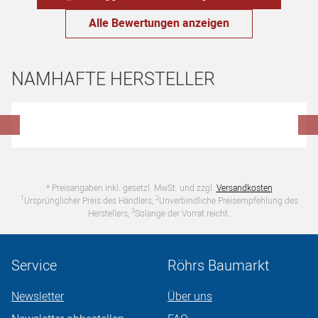
Alle Bewertungen anzeigen
NAMHAFTE HERSTELLER
Hersteller überspringen
* Preisangaben inkl. gesetzl. MwSt. und zzgl.
Versandkosten
1
2
Ursprünglicher Preis des Händlers,
Unverbindliche Preisempfehlung des
3
Herstellers,
Solange der Vorrat reicht.
Service
Röhrs Baumarkt
Newsletter
Über uns