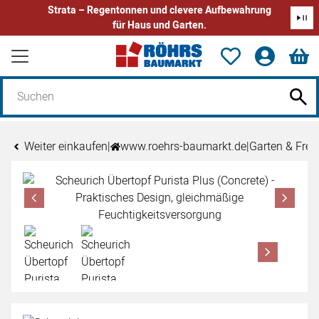
Strata – Regentonnen und clevere Aufbewahrung
für Haus und Garten.
Zum Hauptinhalt springen
Weiter einkaufen
|
www.roehrs-baumarkt.de
|
Garten & Freiz
Produktgalerie
Zur Kaufbox springen