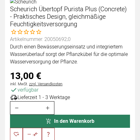
Scheurich Übertopf Purista Plus (Concrete)
- Praktisches Design, gleichmäßige
Feuchtigkeitsversorgung
Noch keine Bewertungen abgegeben
Artikelnummer: 20050692;0
Durch einen Bewässerungseinsatz und integriertem
Wasserüberlauf sorgt der Pflanzkübel für die optimale
Wasserversorgung der Pflanze.
13
,
00
€
Steuerhinweis:
inkl. MwSt.
zzgl. Versandkosten
verfügbar
Lieferzeit 1 - 3 Werktage
In den Warenkorb