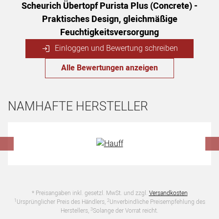
Scheurich Übertopf Purista Plus (Concrete) -
Praktisches Design, gleichmäßige
Feuchtigkeitsversorgung
Einloggen und Bewertung schreiben
Alle Bewertungen anzeigen
NAMHAFTE HERSTELLER
Hersteller überspringen
* Preisangaben inkl. gesetzl. MwSt. und zzgl.
Versandkosten
1
2
Ursprünglicher Preis des Händlers,
Unverbindliche Preisempfehlung des
3
Herstellers,
Solange der Vorrat reicht.