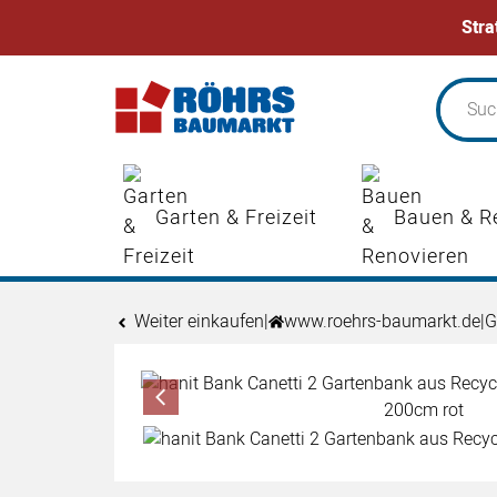
Stra
Zum Hauptinhalt springen
Garten & Freizeit
Bauen & R
Weiter einkaufen
|
www.roehrs-baumarkt.de
|
G
Produktgalerie
Zur Kaufbox springen