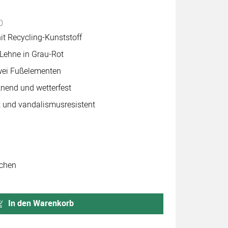
abgegeben
0
it Recycling-Kunststoff
Lehne in Grau-Rot
wei Fußelementen
cknend und wetterfest
rt und vandalismusresistent
ochen
In den Warenkorb