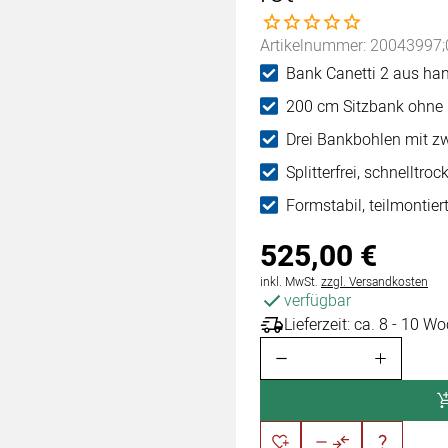
Noch keine Bewertungen 
Artikelnummer: 20043997;
Bank Canetti 2 aus han
200 cm Sitzbank ohne 
Drei Bankbohlen mit z
Splitterfrei, schnelltro
Formstabil, teilmontie
525
,
00
€
Steuerhinweis:
inkl. MwSt.
zzgl. Versandkosten
verfügbar
Lieferzeit: ca. 8 - 10 W