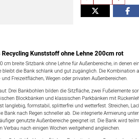
s Recycling Kunststoff ohne Lehne 200cm rot
200 cm breite Sitzbank ohne Lehne für Außenbereiche, in denen ei
he bleibt die Bank schlank und gut zugänglich. Die Kombinatio
l- und Freizeitflächen, Wegen oder privaten Außenbereichen.
aut: Drei Bankbohlen bilden die Sitzfläche, zwei Fußelemente sor
bischen Blockbänken und klassischen Parkbänken mit Rückenlehn
 langlebig, formstabil, splitterfrei und wetterfest. Streichen, Lac
e Bank nach Regen schneller ab. Die integrierte Armierung unter
ufiger genutzte Außenbereiche geeignet ist. Die Bank wird teilmo
em Verbau nach einigen Wochen weitgehend angleichen.