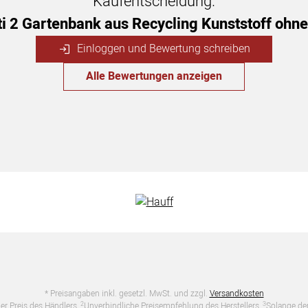
Kaufentscheidung.
ti 2 Gartenbank aus Recycling Kunststoff ohn
Einloggen und Bewertung schreiben
Alle Bewertungen anzeigen
* Preisangaben inkl. gesetzl. MwSt. und zzgl.
Versandkosten
2
3
er Preis des Händlers,
Unverbindliche Preisempfehlung des Herstellers,
Solange der