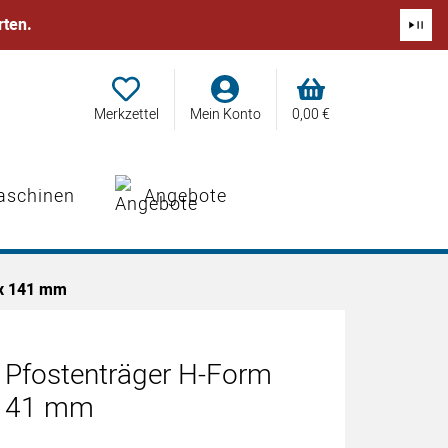
rten.
Merkzettel
Mein Konto
0,
00
€
aschinen
Angebote
 x 141 mm
 Pfostenträger H-Form
 141 mm
abgegeben