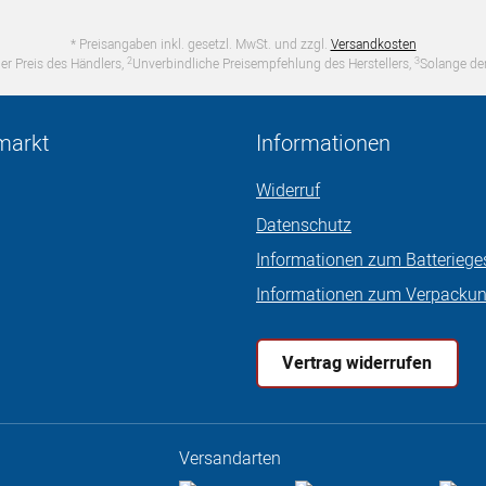
* Preisangaben inkl. gesetzl. MwSt. und zzgl.
Versandkosten
2
3
er Preis des Händlers,
Unverbindliche Preisempfehlung des Herstellers,
Solange der
markt
Informationen
Widerruf
Datenschutz
Informationen zum Batteriege
Informationen zum Verpacku
Vertrag widerrufen
Versandarten