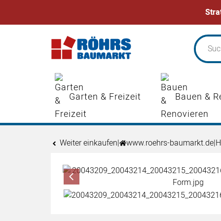
Stra
Zum Hauptinhalt springen
Garten & Freizeit
Bauen & R
Weiter einkaufen
|
www.roehrs-baumarkt.de
|
H
Produktgalerie
Zur Kaufbox springen