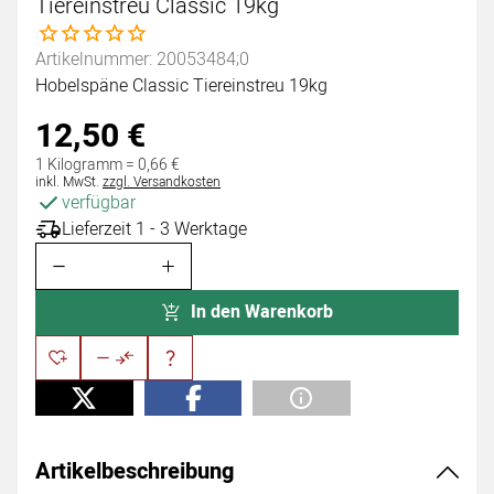
Tiereinstreu Classic 19kg
Noch keine Bewertungen abgegeben
Artikelnummer: 20053484;0
Hobelspäne Classic Tiereinstreu 19kg
12
,
50
€
1 Kilogramm =
0
,
66
€
Steuerhinweis:
inkl. MwSt.
zzgl. Versandkosten
verfügbar
Lieferzeit 1 - 3 Werktage
In den Warenkorb
Artikelbeschreibung