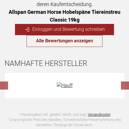
deren Kaufentscheidung.
Allspan German Horse Hobelspäne Tiereinstreu
Classic 19kg
Einloggen und Bewertung schreiben
Alle Bewertungen anzeigen
NAMHAFTE HERSTELLER
Hersteller überspringen
* Preisangaben inkl. gesetzl. MwSt. und zzgl.
Versandkosten
1
2
Ursprünglicher Preis des Händlers,
Unverbindliche Preisempfehlung des
3
Herstellers,
Solange der Vorrat reicht.