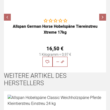
Noch keine Bewertungen abgegeben
Allspan German Horse Hobelspäne Tiereinstreu
Xtreme 17kg
16
,
50
€
1 Kilogramm =
0
,
97
€
WEITERE ARTIKEL DES
HERSTELLERS
Artikel überspringen