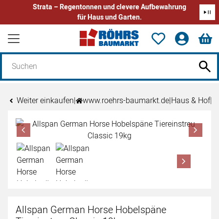
Strata – Regentonnen und clevere Aufbewahrung
für Haus und Garten.
Zum Hauptinhalt springen
Weiter einkaufen
|
www.roehrs-baumarkt.de
|
Haus & Hof
|
A
Produktgalerie
Zur Kaufbox springen
Allspan German Horse Hobelspäne