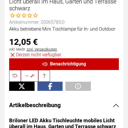
Licht überall im Haus, Garten und Terrasse
schwarz
Noch keine Bewertungen abgegeben
Artikelnummer: 20065783;0
Akku betriebene Mini Tischlampe für In- und Outdoor
12
,
05
€
Steuerhinweis:
inkl. MwSt.
zzgl. Versandkosten
Derzeit nicht verfügbar
Benachrichtigung
Artikelbeschreibung
Briloner LED Akku Tischleuchte mobiles Licht
überall im Haus, Garten und Terrasse schwarz