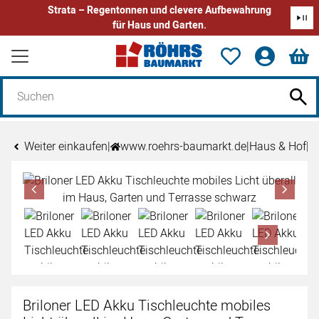
Strata – Regentonnen und clevere Aufbewahrung
für Haus und Garten.
Zum Hauptinhalt springen
Weiter einkaufen
|
www.roehrs-baumarkt.de
|
Haus & Hof
|
L
Produktgalerie
Zur Kaufbox springen
Briloner LED Akku Tischleuchte mobiles