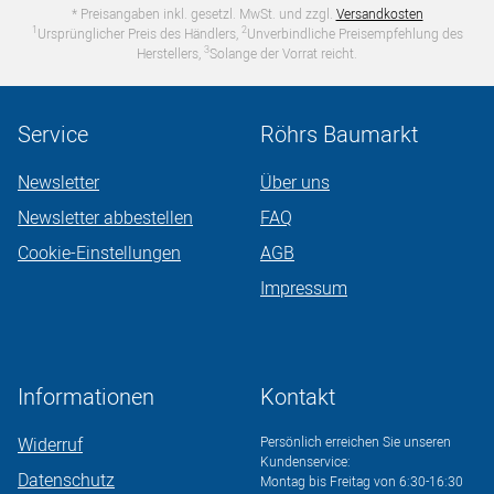
* Preisangaben inkl. gesetzl. MwSt. und zzgl.
Versandkosten
1
2
Ursprünglicher Preis des Händlers,
Unverbindliche Preisempfehlung des
3
Herstellers,
Solange der Vorrat reicht.
Service
Röhrs Baumarkt
Newsletter
Über uns
Newsletter abbestellen
FAQ
Cookie-Einstellungen
AGB
Impressum
Informationen
Kontakt
Widerruf
Persönlich erreichen Sie unseren
Kundenservice:
Datenschutz
Montag bis Freitag von 6:30-16:30