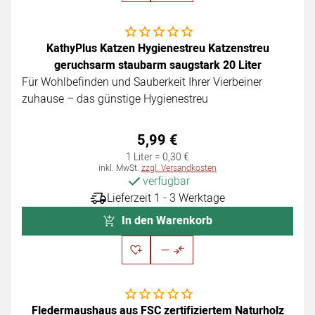
Noch keine Bewertungen abgegeben
KathyPlus Katzen Hygienestreu Katzenstreu
geruchsarm staubarm saugstark 20 Liter
Für Wohlbefinden und Sauberkeit Ihrer Vierbeiner
zuhause – das günstige Hygienestreu
5
,
99
€
1 Liter =
0
,
30
€
Steuerhinweis:
inkl. MwSt.
zzgl. Versandkosten
verfügbar
Lieferzeit 1 - 3 Werktage
In den Warenkorb
Noch keine Bewertungen abgegeben
Fledermaushaus aus FSC zertifiziertem Naturholz