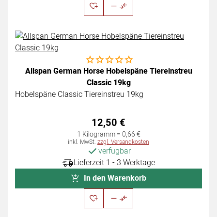
Noch keine Bewertungen abgegeben
Allspan German Horse Hobelspäne Tiereinstreu
Classic 19kg
Hobelspäne Classic Tiereinstreu 19kg
12
,
50
€
1 Kilogramm =
0
,
66
€
Steuerhinweis:
inkl. MwSt.
zzgl. Versandkosten
verfügbar
Lieferzeit 1 - 3 Werktage
In den Warenkorb