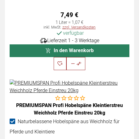
7
,
49
€
1 Liter =
1
,
07
€
Steuerhinweis:
inkl. MwSt.
zzgl. Versandkosten
verfügbar
Lieferzeit 1 - 3 Werktage
In den Warenkorb
Noch keine Bewertungen abgegeben
PREMIUMSPAN Profi Hobelspäne Kleintierstreu
Weichholz Pferde Einstreu 20kg
Naturbelassene Hobelspäne aus Weichholz für
Pferde und Kleintiere