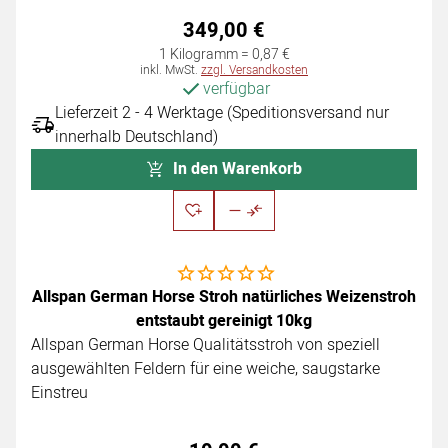
349
,
00
€
1 Kilogramm =
0
,
87
€
Steuerhinweis:
inkl. MwSt.
zzgl. Versandkosten
verfügbar
Lieferzeit 2 - 4 Werktage (Speditionsversand nur
innerhalb Deutschland)
In den Warenkorb
Noch keine Bewertungen abgegeben
Allspan German Horse Stroh natürliches Weizenstroh
entstaubt gereinigt 10kg
Allspan German Horse Qualitätsstroh von speziell
ausgewählten Feldern für eine weiche, saugstarke
Einstreu