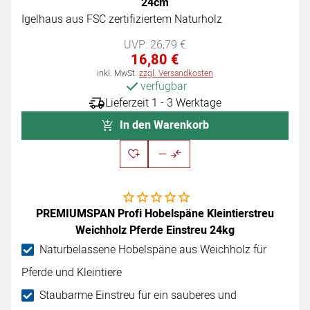
24cm
Igelhaus aus FSC zertifiziertem Naturholz
UVP:
UVP:
26
,
79
€
16
,
80
€
Steuerhinweis:
inkl. MwSt.
zzgl. Versandkosten
verfügbar
Lieferzeit 1 - 3 Werktage
In den Warenkorb
Noch keine Bewertungen abgegeben
PREMIUMSPAN Profi Hobelspäne Kleintierstreu
Weichholz Pferde Einstreu 24kg
Naturbelassene Hobelspäne aus Weichholz für
Pferde und Kleintiere
Staubarme Einstreu für ein sauberes und