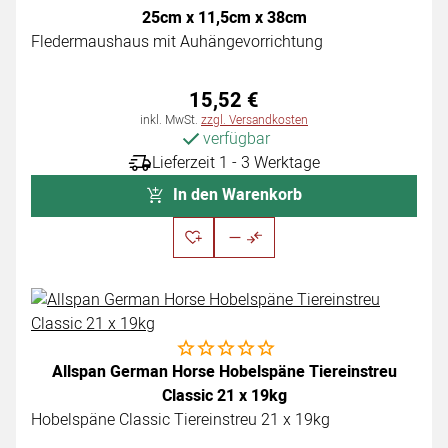
25cm x 11,5cm x 38cm
Fledermaushaus mit Auhängevorrichtung
15
,
52
€
Steuerhinweis:
inkl. MwSt.
zzgl. Versandkosten
verfügbar
Lieferzeit 1 - 3 Werktage
In den Warenkorb
Noch keine Bewertungen abgegeben
Allspan German Horse Hobelspäne Tiereinstreu
Classic 21 x 19kg
Hobelspäne Classic Tiereinstreu 21 x 19kg