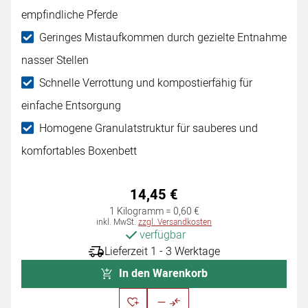
empfindliche Pferde
Geringes Mistaufkommen durch gezielte Entnahme
nasser Stellen
Schnelle Verrottung und kompostierfähig für
einfache Entsorgung
Homogene Granulatstruktur für sauberes und
komfortables Boxenbett
14
,
45
€
1 Kilogramm =
0
,
60
€
Steuerhinweis:
inkl. MwSt.
zzgl. Versandkosten
verfügbar
Lieferzeit 1 - 3 Werktage
In den Warenkorb