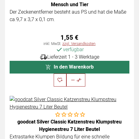
Mensch und Tier
Der Zeckenentferner besteht aus PS und hat die Maße
ca.9,7 x 3,7 x 0,1 cm.
1
,
55
€
Steuerhinweis:
inkl. MwSt.
zzgl. Versandkosten
verfügbar
Lieferzeit 1 - 3 Werktage
In den Warenkorb
Noch keine Bewertungen abgegeben
goodcat Silver Classic Katzenstreu Klumpstreu
Hygienestreu 7 Liter Beutel
Extrastarke Klumpen Bildung für eine schnelle