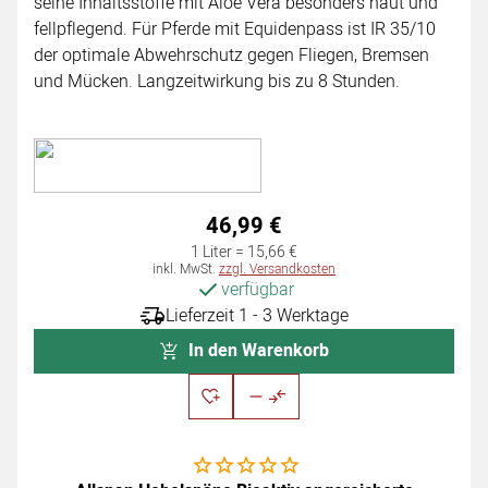
seine Inhaltsstoffe mit Aloe Vera besonders haut und
fellpflegend. Für Pferde mit Equidenpass ist IR 35/10
der optimale Abwehrschutz gegen Fliegen, Bremsen
und Mücken. Langzeitwirkung bis zu 8 Stunden.
46
,
99
€
1 Liter =
15
,
66
€
Steuerhinweis:
inkl. MwSt.
zzgl. Versandkosten
verfügbar
Lieferzeit 1 - 3 Werktage
In den Warenkorb
Noch keine Bewertungen abgegeben