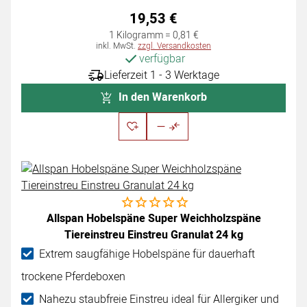
19
,
53
€
1 Kilogramm =
0
,
81
€
Steuerhinweis:
inkl. MwSt.
zzgl. Versandkosten
verfügbar
Lieferzeit 1 - 3 Werktage
In den Warenkorb
Noch keine Bewertungen abgegeben
Allspan Hobelspäne Super Weichholzspäne
Tiereinstreu Einstreu Granulat 24 kg
Extrem saugfähige Hobelspäne für dauerhaft
trockene Pferdeboxen
Nahezu staubfreie Einstreu ideal für Allergiker und