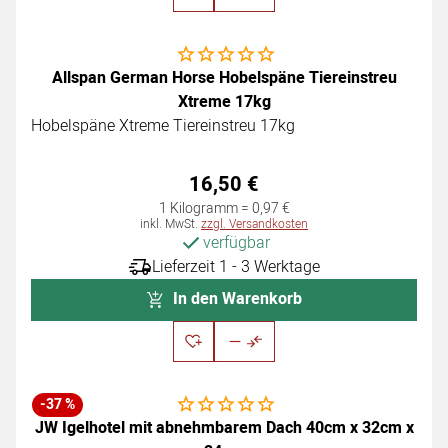
Noch keine Bewertungen abgegeben
Allspan German Horse Hobelspäne Tiereinstreu
Xtreme 17kg
Hobelspäne Xtreme Tiereinstreu 17kg
16
,
50
€
1 Kilogramm =
0
,
97
€
Steuerhinweis:
inkl. MwSt.
zzgl. Versandkosten
verfügbar
Lieferzeit 1 - 3 Werktage
In den Warenkorb
Noch keine Bewertungen abgegeben
-37 %
JW Igelhotel mit abnehmbarem Dach 40cm x 32cm x