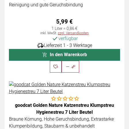
Reinigung und gute Geruchsbindung
5
,
99
€
1 Liter =
0
,
86
€
Steuerhinweis:
inkl. MwSt.
zzgl. Versandkosten
verfügbar
Lieferzeit 1 - 3 Werktage
In den Warenkorb
Noch keine Bewertungen abgegeben
goodcat Golden Nature Katzenstreu Klumpstreu
Hygienestreu 7 Liter Beutel
Braune Körnung, Hohe Geruchs­bindung, Extra­starke
Klumpen­bildung, Staubarm & unbehandelt