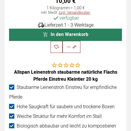
10
,
00
€
1 Kilogramm =
1
,
00
€
Steuerhinweis:
inkl. MwSt.
zzgl. Versandkosten
verfügbar
Lieferzeit 1 - 3 Werktage
In den Warenkorb
Noch keine Bewertungen abgegeben
Allspan Leinenstroh staubarme natürliche Flachs
Pferde Einstreu Kleintier 20 kg
Staubarme Leinenstroh Einstreu für empfindliche
Pferde
Hohe Saugkraft für saubere und trockene Boxen
Weiche Struktur für mehr Komfort im Stall
Biologisch abbaubar und leicht zu kompostieren