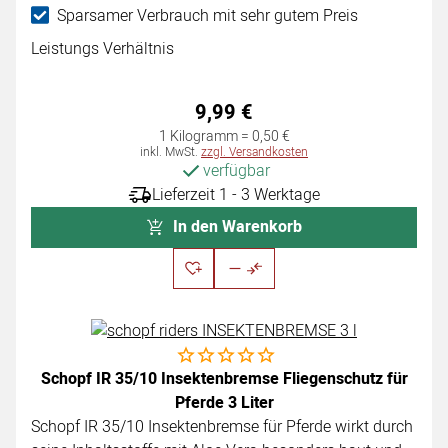
Sparsamer Verbrauch mit sehr gutem Preis
Leistungs Verhältnis
9
,
99
€
1 Kilogramm =
0
,
50
€
Steuerhinweis:
inkl. MwSt.
zzgl. Versandkosten
verfügbar
Lieferzeit 1 - 3 Werktage
In den Warenkorb
Noch keine Bewertungen abgegeben
Schopf IR 35/10 Insektenbremse Fliegenschutz für
Pferde 3 Liter
Schopf IR 35/10 Insektenbremse für Pferde wirkt durch