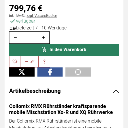
799
,
76
€
Steuerhinweis:
inkl. MwSt.
zzgl. Versandkosten
verfügbar
Lieferzeit 7 - 10 Werktage
In den Warenkorb
Artikelbeschreibung
Collomix RMX Rührständer kraftsparende
mobile Mischstation Xo-R und XQ Rührwerke
Der Collomix RMX Rührständer ist eine mobile
Mischstation zur Arbeitserleichterung beim Einsatz