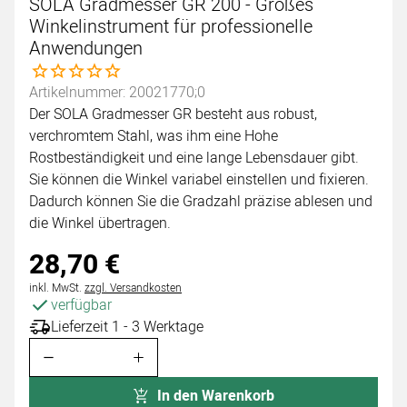
SOLA Gradmesser GR 200 - Großes
Winkelinstrument für professionelle
Anwendungen
Noch keine Bewertungen abgegeben
Artikelnummer: 20021770;0
Der SOLA Gradmesser GR besteht aus robust,
verchromtem Stahl, was ihm eine Hohe
Rostbeständigkeit und eine lange Lebensdauer gibt.
Sie können die Winkel variabel einstellen und fixieren.
Dadurch können Sie die Gradzahl präzise ablesen und
die Winkel übertragen.
28
,
70
€
Steuerhinweis:
inkl. MwSt.
zzgl. Versandkosten
verfügbar
Lieferzeit 1 - 3 Werktage
In den Warenkorb