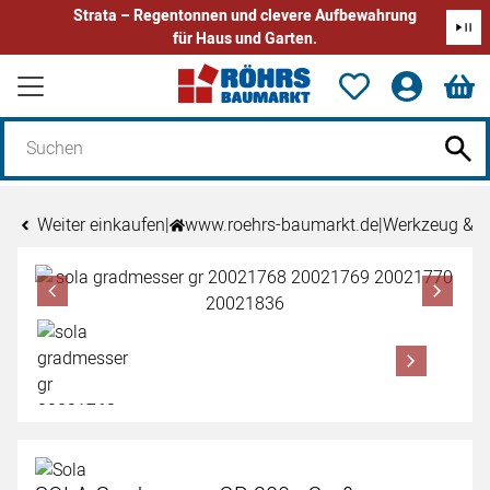
Strata – Regentonnen und clevere Aufbewahrung
für Haus und Garten.
Zum Hauptinhalt springen
Weiter einkaufen
|
www.roehrs-baumarkt.de
|
Werkzeug & 
Produktgalerie
Zur Kaufbox springen