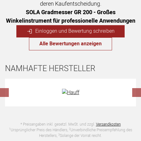
deren Kaufentscheidung.
SOLA Gradmesser GR 200 - Großes
Winkelinstrument für professionelle Anwendungen
Einloggen und Bewertung schreiben
Alle Bewertungen anzeigen
NAMHAFTE HERSTELLER
Hersteller überspringen
* Preisangaben inkl. gesetzl. MwSt. und zzgl.
Versandkosten
1
2
Ursprünglicher Preis des Händlers,
Unverbindliche Preisempfehlung des
3
Herstellers,
Solange der Vorrat reicht.