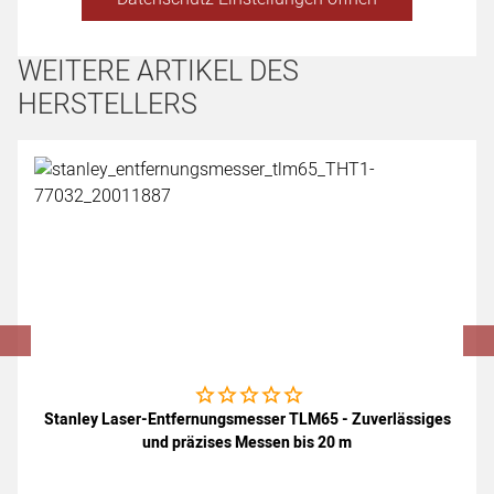
WEITERE ARTIKEL DES
HERSTELLERS
Artikel überspringen
Noch keine Bewertungen abgegeben
Stanley Laser-Entfernungsmesser TLM65 - Zuverlässiges
und präzises Messen bis 20 m