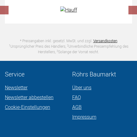
* Preisangaben inkl. gesetzl. MwSt. und zzgl.
Versandkosten
1
2
Ursprünglicher Preis des Händlers,
Unverbindliche Preisempfehlung des
3
Herstellers,
Solange der Vorrat reicht.
Service
Röhrs Baumarkt
Newsletter
Über uns
Newsletter abbestellen
FAQ
Cookie-Einstellungen
AGB
Impressum