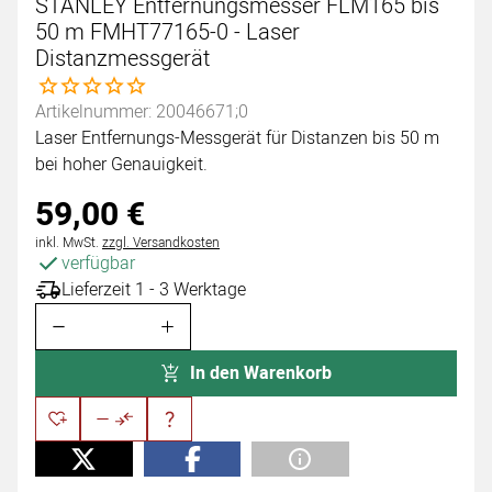
STANLEY Entfernungsmesser FLM165 bis
50 m FMHT77165-0 - Laser
Distanzmessgerät
Noch keine Bewertungen abgegeben
Artikelnummer: 20046671;0
Laser Entfernungs-Messgerät für Distanzen bis 50 m
bei hoher Genauigkeit.
59
,
00
€
Steuerhinweis:
inkl. MwSt.
zzgl. Versandkosten
verfügbar
Lieferzeit 1 - 3 Werktage
In den Warenkorb