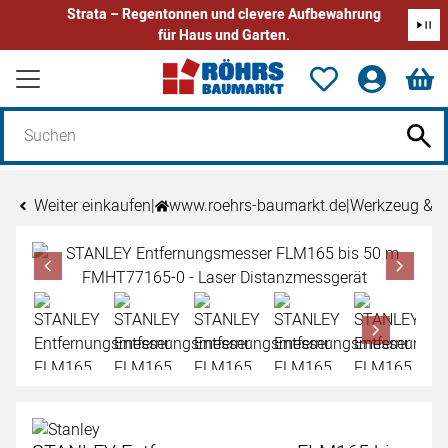
Strata – Regentonnen und clevere Aufbewahrung
für Haus und Garten.
Zum Hauptinhalt springen
Weiter einkaufen
|
www.roehrs-baumarkt.de
|
Werkzeug & 
Produktgalerie
Zur Kaufbox springen