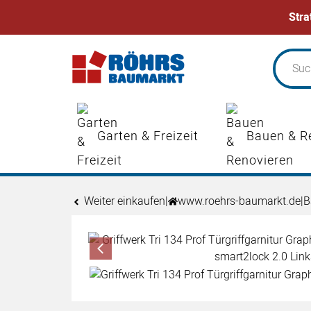
Stra
Zum Hauptinhalt springen
Garten & Freizeit
Bauen & R
Weiter einkaufen
|
www.roehrs-baumarkt.de
|
B
Produktgalerie
Zur Kaufbox springen