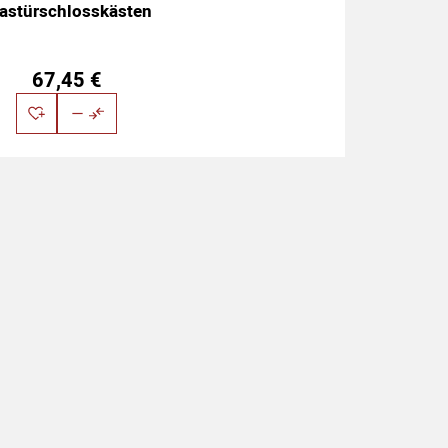
astürschlosskästen
67
,
45
€