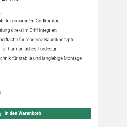
abgegeben
0
il für maximalen Griffkomfort
ung direkt im Griff integriert
berfläche für moderne Raumkonzepte
 für harmonisches Türdesign
hnik für stabile und langlebige Montage
e
In den Warenkorb