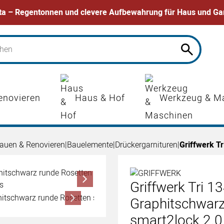
ta – Regentonnen und clevere Aufbewahrung für Haus und Ga
enovieren
Haus & Hof
Werkzeug & M
auen & Renovieren
|
Bauelemente
|
Drückergarnituren
|
Griffwerk Tr
Griffwerk Tri 13
Graphitschwarz
smart2lock 2.0