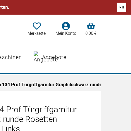
rten.
Merkzettel
Mein Konto
0,
00
€
aschinen
Angebote
i 134 Prof Türgriffgarnitur Graphitschwarz runde Rosetten sma
4 Prof Türgriffgarnitur
 runde Rosetten
 Links