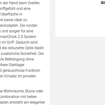
Gl
orm der Hand beim Greifen.
iffgefühl und eine
Oberfläche in
nd passt ideal zu
skonzepten. Die runden
 und sorgen für eine
e smart2lock 2.0 System
 im Griff. Dadurch wird
 die reduzierte Optik bleibt
 zusätzliche Sicherheit. Die
bile Befestigung ohne
reie Gleitlager
d geräuschlose Funktion.
den Einsatz im privaten
erne Wohnräume, Büros oder
Kombination mit hellen
pten entsteht ein eleganter