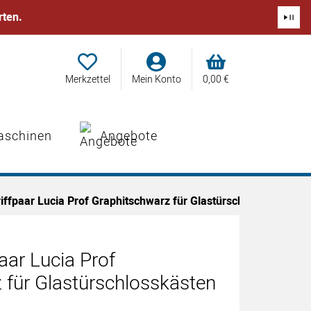
rten.
Merkzettel
Mein Konto
0,
00
€
aschinen
Angebote
iffpaar Lucia Prof Graphitschwarz für Glastürschlosskästen
paar Lucia Prof
 für Glastürschlosskästen
abgegeben