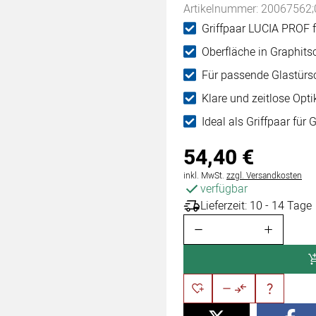
Artikelnummer: 20067562;
Griffpaar LUCIA PROF f
Oberfläche in Graphit
Für passende Glastürs
Klare und zeitlose Opti
Ideal als Griffpaar für 
54
,
40
€
Steuerhinweis:
inkl. MwSt.
zzgl. Versandkosten
verfügbar
Lieferzeit: 10 - 14 Tage