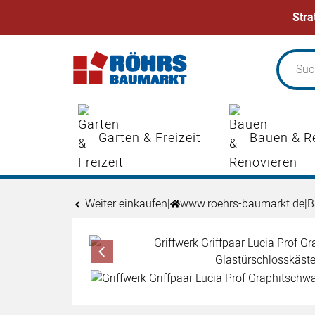
Stra
Zum Hauptinhalt springen
Garten & Freizeit
Bauen & R
Weiter einkaufen
|
www.roehrs-baumarkt.de
|
B
Produktgalerie
Zur Kaufbox springen