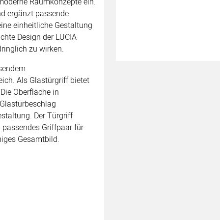
in moderne Raumkonzepte ein.
und ergänzt passende
ine einheitliche Gestaltung
ichte Design der LUCIA
ringlich zu wirken.
assendem
h. Als Glastürgriff bietet
 Die Oberfläche in
 Glastürbeschlag
taltung. Der Türgriff
n passendes Griffpaar für
miges Gesamtbild.