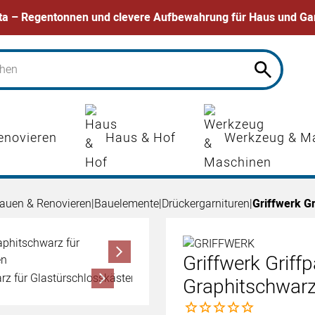
ta – Regentonnen und clevere Aufbewahrung für Haus und Ga
enovieren
Haus & Hof
Werkzeug & M
auen & Renovieren
|
Bauelemente
|
Drückergarnituren
|
Griffwerk Gr
Griffwerk Griff
Graphitschwarz
Noch keine Bewertungen 