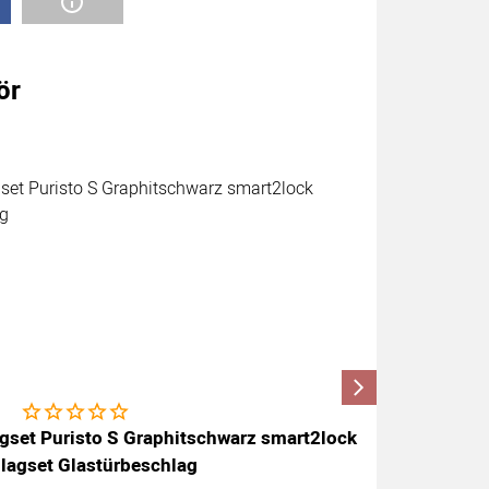
ör
Noch keine Bewertungen abgegeben
agset Puristo S Graphitschwarz smart2lock
Grif
lagset Glastürbeschlag