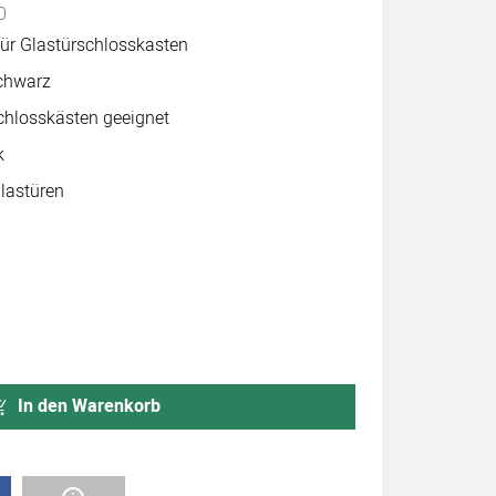
0
ür Glastürschlosskasten
schwarz
chlosskästen geeignet
k
Glastüren
In den Warenkorb