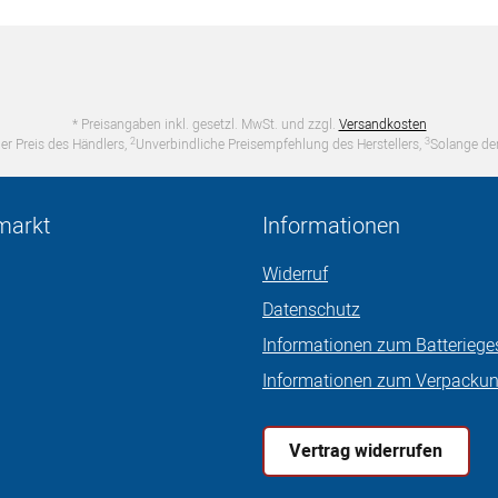
* Preisangaben inkl. gesetzl. MwSt. und zzgl.
Versandkosten
2
3
er Preis des Händlers,
Unverbindliche Preisempfehlung des Herstellers,
Solange der
markt
Informationen
Widerruf
Datenschutz
Informationen zum Batteriege
Informationen zum Verpacku
Vertrag widerrufen