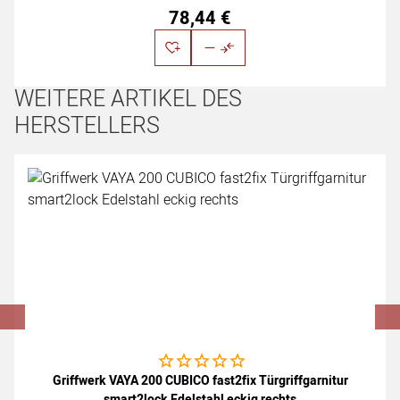
78
,
44
€
WEITERE ARTIKEL DES
HERSTELLERS
Artikel überspringen
Noch keine Bewertungen abgegeben
Griffwerk VAYA 200 CUBICO fast2fix Türgriffgarnitur
smart2lock Edelstahl eckig rechts