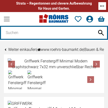
Strata – Regentonnen und clevere Aufbewahrung
für Haus und Garten.
Zum Hauptinhalt springen
Weiter einkaufen
|
www.roehrs-baumarkt.de
|
Bauen & Reno
Produktgalerie
Zur Kaufbox springen