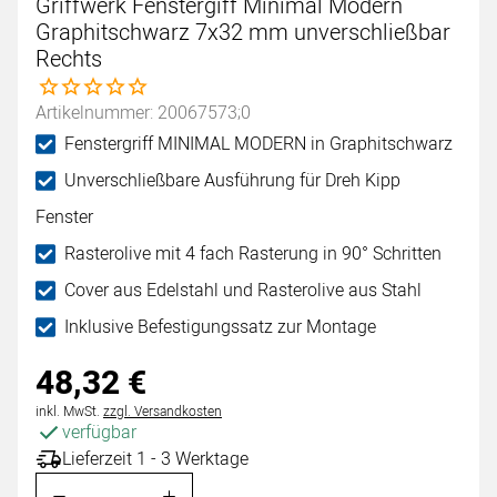
Griffwerk Fenstergiff Minimal Modern
Graphitschwarz 7x32 mm unverschließbar
Rechts
Noch keine Bewertungen abgegeben
Artikelnummer: 20067573;0
Fenstergriff MINIMAL MODERN in Graphitschwarz
Unverschließbare Ausführung für Dreh Kipp
Fenster
Rasterolive mit 4 fach Rasterung in 90° Schritten
Cover aus Edelstahl und Rasterolive aus Stahl
Inklusive Befestigungssatz zur Montage
48
,
32
€
Steuerhinweis:
inkl. MwSt.
zzgl. Versandkosten
verfügbar
Lieferzeit 1 - 3 Werktage