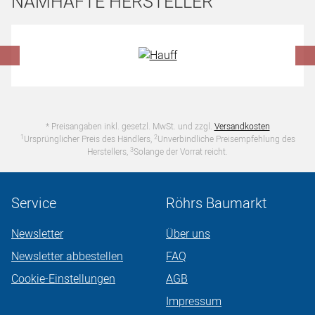
NAMHAFTE HERSTELLER
Hersteller überspringen
* Preisangaben inkl. gesetzl. MwSt. und zzgl.
Versandkosten
1
2
Ursprünglicher Preis des Händlers,
Unverbindliche Preisempfehlung des
3
Herstellers,
Solange der Vorrat reicht.
Service
Röhrs Baumarkt
Newsletter
Über uns
Newsletter abbestellen
FAQ
Cookie-Einstellungen
AGB
Impressum