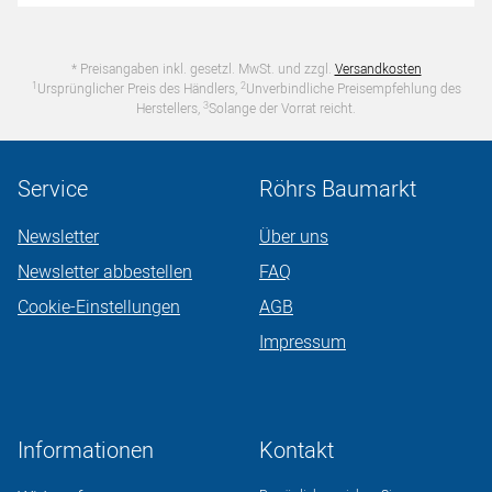
* Preisangaben inkl. gesetzl. MwSt. und zzgl.
Versandkosten
1
2
Ursprünglicher Preis des Händlers,
Unverbindliche Preisempfehlung des
3
Herstellers,
Solange der Vorrat reicht.
Service
Röhrs Baumarkt
Newsletter
Über uns
Newsletter abbestellen
FAQ
Cookie-Einstellungen
AGB
Impressum
Informationen
Kontakt