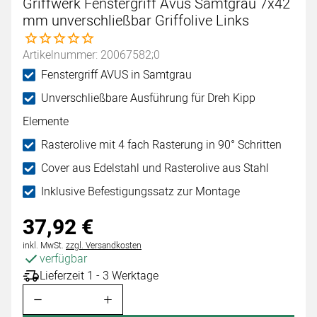
Griffwerk Fenstergriff Avus Samtgrau 7x42
mm unverschließbar Griffolive Links
Noch keine Bewertungen abgegeben
Artikelnummer: 20067582;0
Fenstergriff AVUS in Samtgrau
Unverschließbare Ausführung für Dreh Kipp
Elemente
Rasterolive mit 4 fach Rasterung in 90° Schritten
Cover aus Edelstahl und Rasterolive aus Stahl
Inklusive Befestigungssatz zur Montage
37
,
92
€
Steuerhinweis:
inkl. MwSt.
zzgl. Versandkosten
verfügbar
Lieferzeit 1 - 3 Werktage