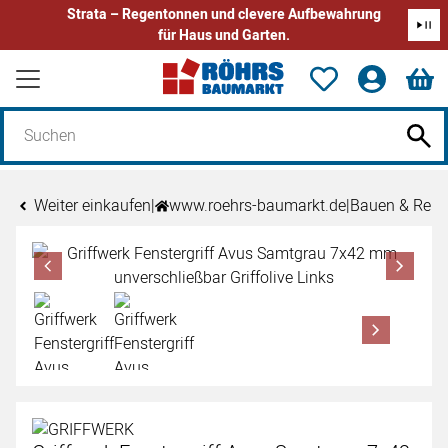
Strata – Regentonnen und clevere Aufbewahrung
für Haus und Garten.
Zum Hauptinhalt springen
Weiter einkaufen
|
www.roehrs-baumarkt.de
|
Bauen & Reno
Produktgalerie
Zur Kaufbox springen