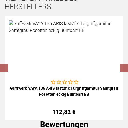
HERSTELLERS
Artikel überspringen
Noch keine Bewertungen abgegeben
Griffwerk VAYA 136 ARIS fast2fix Türgriffgarnitur Samtgrau
Rosetten eckig Buntbart BB
112
,
82
€
Bewertungen