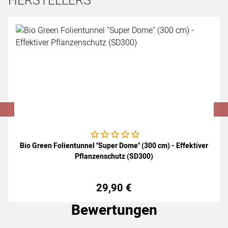
HERSTELLERS
Artikel überspringen
Noch keine Bewertungen abgegeben
Bio Green Folientunnel "Super Dome" (300 cm) - Effektiver
Pflanzenschutz (SD300)
29
,
90
€
Bewertungen