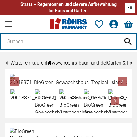
Strata – Regentonnen und clevere Aufbewahrung
für Haus und Garten.
Zum Hauptinhalt springen
Weiter einkaufen
|
www.roehrs-baumarkt.de
|
Garten & Freiz
Produktgalerie
Zur Kaufbox springen