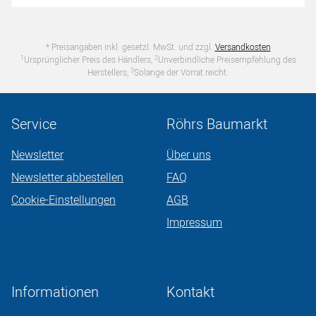
* Preisangaben inkl. gesetzl. MwSt. und zzgl.
Versandkosten
1
2
Ursprünglicher Preis des Händlers,
Unverbindliche Preisempfehlung des
3
Herstellers,
Solange der Vorrat reicht.
Service
Röhrs Baumarkt
Newsletter
Über uns
Newsletter abbestellen
FAQ
Cookie-Einstellungen
AGB
Impressum
Informationen
Kontakt